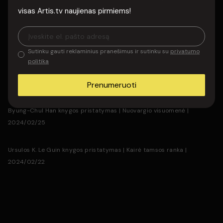
Byung-Chul Han knygos „Apie ritualų nunykimą“ pristatymas
Visi komentarai
visas Artis.tv naujienas pirmiems!
Yuval Noah Harari knygos „Nexus“ pristatymas
Sutinku gauti reklaminius pranešimus ir sutinku su
privatumo
Joannos Kuciel-Frydryszak knygos „Tarnaitės visa kam“ pristatymas
politika
Dariaus Žiūros knygos „Portretai“ pristatymas | 2025/02/27
Prenumeruoti
Byung-Chul Han knygos pristatymas | Nuovargio visuomenė |
2024/02/25
Ursulos K. Le Guin knygos pristatymas | Kairė tamsos ranka |
2024/02/22