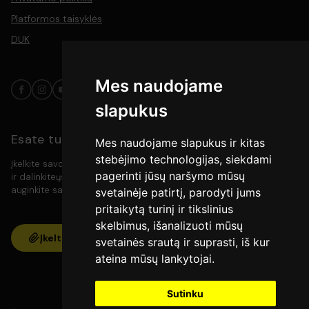
Platformos taisyklės
Kalba :
Lietuvių
DUK
Kategorija :
Knygų pristatymai
Mes naudojame
Trukmė :
0val. 49min.
slapukus
Išleidimo data :
2024
Šalis :
Lietuva
Esate turinio kūrėjas?
Mes naudojame slapukus ir kitas
stebėjimo technologijas, siekdami
Įrašo gamintojas: :
UAB „Artis TV"
Įkelkite savo video turinį į platformą, pasiekite platesnę auditoriją
pagerinti jūsų naršymo mūsų
ir dalinkiteųs savo kūryba su meno mylėtojais. Kurkite, rodykite ir
auginkite savo bendruomenę vienoje vietoje.
svetainėje patirtį, parodyti jums
pritaikytą turinį ir tikslinius
skelbimus, išanalizuoti mūsų
Įkelti
svetainės srautą ir suprasti, iš kur
ateina mūsų lankytojai.
Sutinku