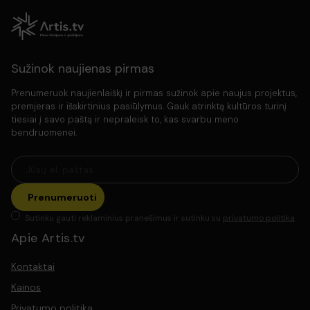
Sužinok naujienas pirmas
Prenumeruok naujienlaiškį ir pirmas sužinok apie naujus projektus,
premjeras ir išskirtinius pasiūlymus. Gauk atrinktą kultūros turinį
tiesiai į savo paštą ir nepraleisk to, kas svarbu meno
bendruomenei.
Prenumeruoti
Sutinku gauti reklaminius pranešimus ir sutinku su
privatumo politika
Apie Artis.tv
Kontaktai
Kainos
Privatumo politika