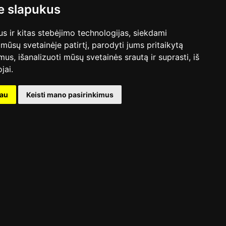
 slapukus
 ir kitas stebėjimo technologijas, siekdami
mūsų svetainėje patirtį, parodyti jums pritaikytą
bimus, išanalizuoti mūsų svetainės srautą ir suprasti, iš
jai.
kau
Keisti mano pasirinkimus