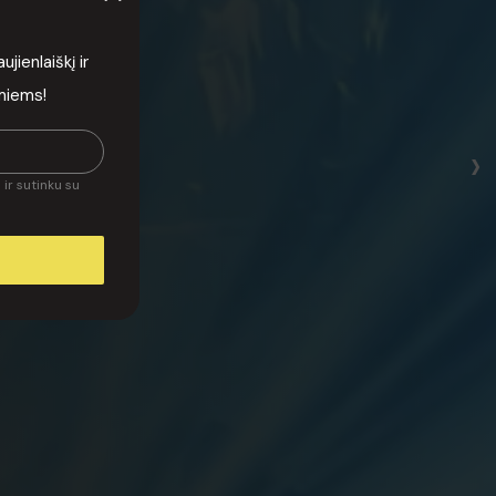
lės
ienlaiškį ir
 |
rmiems!
›
ir sutinku su