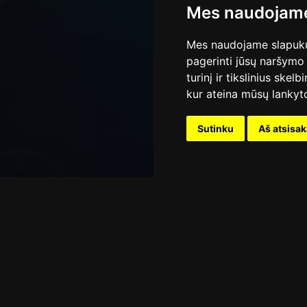
Mes naudojame
Mes naudojame slapukus
pagerinti jūsų naršymo 
turinį ir tikslinius skel
kur ateina mūsų lankyto
Sutinku
Aš atsisa
Pop
Pradinis
Muzika
Pop