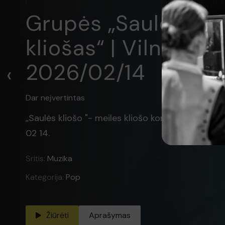
Grupės „Saulės klio
kliošas“ | Vilniaus 
2026/02/14
‹
Dar neįvertintas
„Saulės kliošo "- meiles kliošo koncertas Kotry
02 14.
Sritis:
Muzika
Kategorija:
Pop
Žiūrėti
Aprašymas