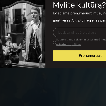
Mylite kultūrą?
šas“ koncertas - „Mei
Kviečiame prenumeruoti mūsų nauj
Šv. Kotrynos bažnyčioje
gauti visas Artis.tv naujienas pi
Sutinku gauti reklaminius pranešimus 
privatumo politika
nos bažnyčioje Vilniuje meilės dienos proga 2026
Prenumeruoti