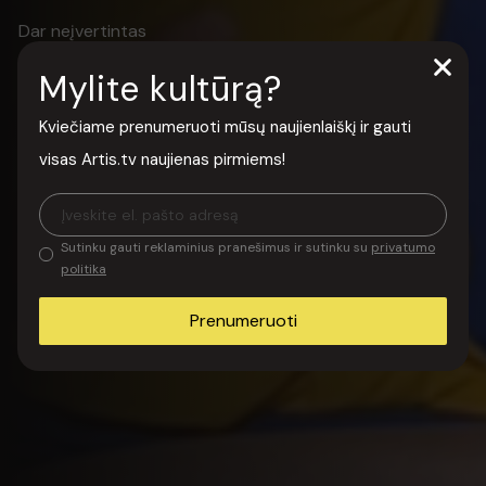
Morozovu
Dar neįvertintas
Mylite kultūrą?
Sritis:
TV
Kviečiame prenumeruoti mūsų naujienlaiškį ir gauti
Kategorija:
Interviu
visas Artis.tv naujienas pirmiems!
Sutinku gauti reklaminius pranešimus ir sutinku su
privatumo
politika
Prenumeruoti