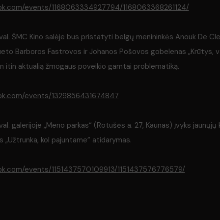
ook.com/events/1168063334927794/1168063368261124/
 val. ŠMC Kino salėje bus pristatyti belgų menininkės Anouk De Cler
ueto Barboros Fastrovos ir Johanos Pošovos gobelenas „Krūtys, vaika
en itin aktualią žmogaus poveikio gamtai problematiką.
ook.com/events/1329856431674847
 val. galerijoje „Meno parkas“ (Rotušės a. 27, Kaunas) įvyks jaunų
os „Užtrunka, kol pajuntame” atidarymas.
ok.com/events/1151437570109913/1151437576776579/