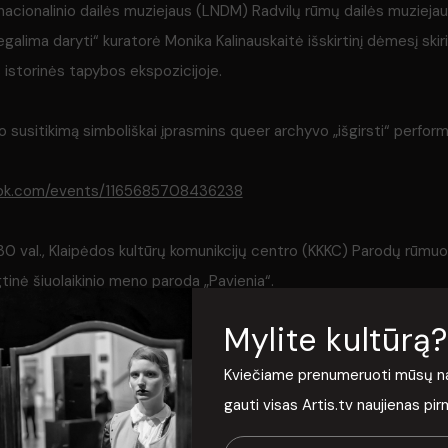
 nacionalinio dailės muziejaus (LNDM) Radvilų rūmų dailės muziejau
galima daryti“ kuratorė Monika Kalinauskaitė išskirtinį dėmesį skir
 istorinės tapybos ekspozicijoje.
o susitikimą simboliškai įprasmins queer archyvo „išgirsti“ perfor
ook.com/events/1165685708436238
.30 val., Klaipėdos kultūrų komunikcijų centro (KKKC) Parodų rūmuo
tinė šiuolaikinio meno paroda „Pavienia“.
Mylite kultūrą?
ook.com/events/973108471132832/973108514466161/
Kviečiame prenumeruoti mūsų nauj
.00 val. vyks menininkės Aušros Kaziliūnaitės personalinės parodos
gauti visas Artis.tv naujienas pi
arkas“ (Rotušės a. 27, Kaunas).