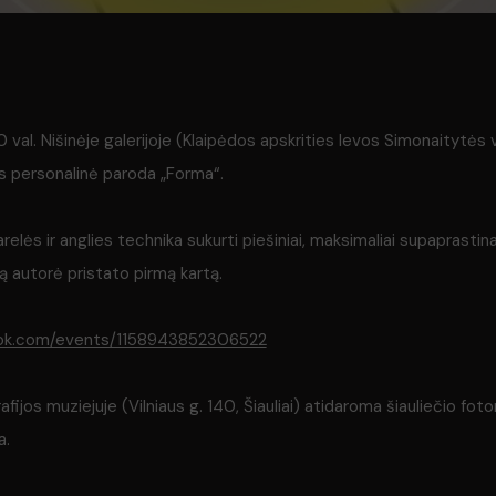
30 val. Nišinėje galerijoje (Klaipėdos apskrities Ievos Simonaitytės 
s personalinė paroda „Forma“.
varelės ir anglies technika sukurti piešiniai, maksimaliai supaprast
ją autorė pristato pirmą kartą.
ook.com/events/1158943852306522
afijos muziejuje (Vilniaus g. 140, Šiauliai) atidaroma šiauliečio fo
a.