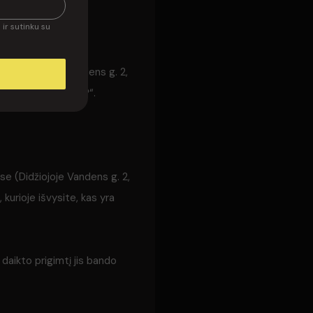
ir sutinku su
e (Didžiojoje Vandens g. 2,
yli? Žydi – nežydi?“.
se (Didžiojoje Vandens g. 2,
kurioje išvysite, kas yra
 daikto prigimtį jis bando