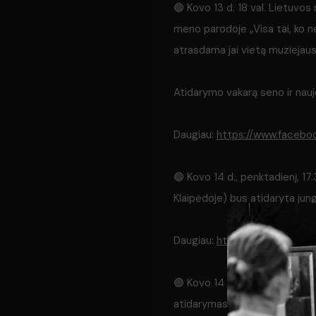
🟢 Kovo 13 d. 18 val. Lietuvos
meno parodoje „Visa tai, ko ne
atrasdama jai vietą muziejaus
Atidarymo vakarą seno ir nauj
Daugiau:
https://www.faceb
🟢 Kovo 14 d., penktadienį, 17
Klaipėdoje) bus atidaryta jung
Daugiau:
https://www.faceb
🟢 Kovo 14 d., penktadienį, 18
atidarymas galerijoje „Meno p