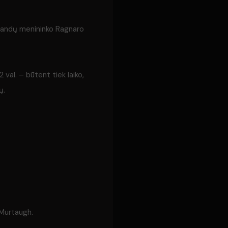
 islandų menininko Ragnaro
 val. – būtent tiek laiko,
ų.
L Murtaugh.