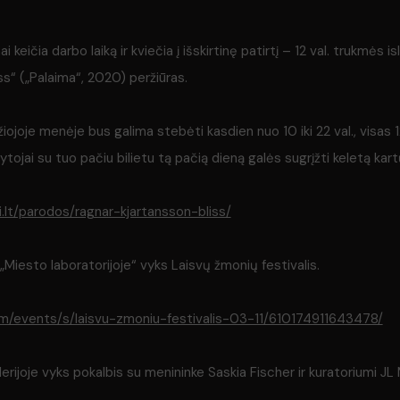
keičia darbo laiką ir kviečia į išskirtinę patirtį – 12 val. trukmės
iss“ („Palaima“, 2020) peržiūras.
ojoje menėje bus galima stebėti kasdien nuo 10 iki 22 val., visas 12
tojai su tuo pačiu bilietu tą pačią dieną galės sugrįžti keletą kart
.lt/parodos/ragnar-kjartansson-bliss/
 „Miesto laboratorijoje“ vyks Laisvų žmonių festivalis.
m/events/s/laisvu-zmoniu-festivalis-03-11/610174911643478/
galerijoje vyks pokalbis su menininke Saskia Fischer ir kuratoriumi J