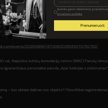
Sutinku gauti reklaminius pranešimus 
ook.com/events/935008502083318/936011851982983/
privatumo politika
7.30 val. Klaipėdos kultūrų komunikcijų centro (KKKC) Parodų rūmuos
Prenumeruoti
 Marcinkevičiūtės personalinė šiuolaikinio meno paroda „Myli – nem
ook.com/events/2029938997417436/2029939070750762/
.30 val., Klaipėdos kultūrų komunikcijų centro (KKKC) Parodų rūmuo
 Ignatavičiaus personalinė paroda „Apie funkcijas ir plokštumas“, 
ausimą – kuo skiriasi daiktas nuo objekto? Filosofiškai nagrinėdamas
s.