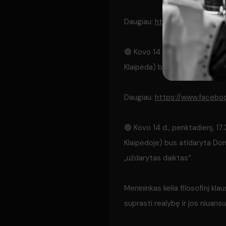
Daugiau:
https://www.faceb
🟢 Kovo 14 d., penktadienį, 1
Klaipėda) bus atidaryta Eglės
Daugiau:
https://www.faceb
🟢 Kovo 14 d., penktadienį, 17
Klaipėdoje) bus atidaryta Domo
„uždarytas daiktas“.
Menininkas kelia filosofinį kl
suprasti realybę ir jos niuansu