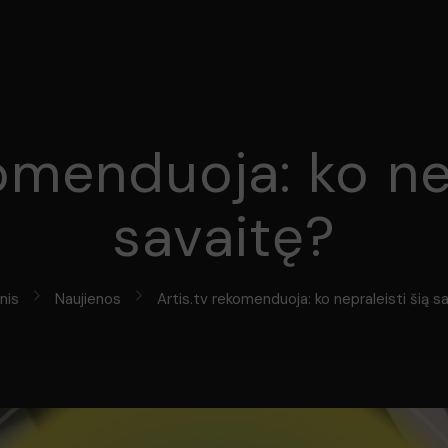
komenduoja: ko nep
savaitę?
nis
Naujienos
Artis.tv rekomenduoja: ko nepraleisti šią s