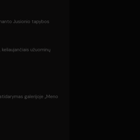
idmanto Jusionio tapybos
, keliaujančiais užuominų
 atidarymas galerijoje „Meno