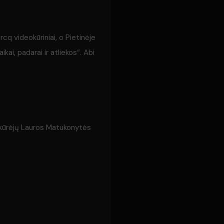
cq videokūriniai, o Pietinėje
i, padarai ir atliekos“. Abi
jų kūrėjų Lauros Matukonytės