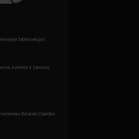
viešojoje bibliotekoje)
inantys šviesos ir tamsos
tomenininko Ričardo Dailidės