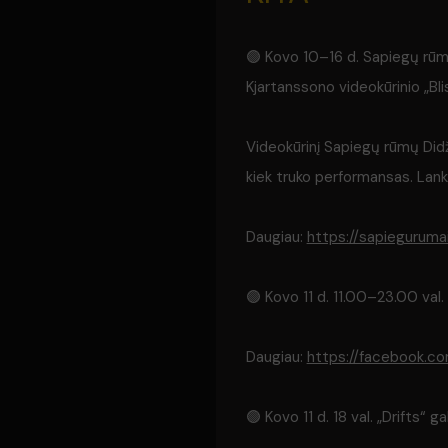
🟢 Kovo 10–16 d. Sapiegų rūmai 
Kjartanssono videokūrinio „Bl
Videokūrinį Sapiegų rūmų Didži
kiek truko performansas. Lanky
Daugiau:
https://sapiegurumai
🟢 Kovo 11 d. 11.00–23.00 val.
Daugiau:
https://facebook.co
🟢 Kovo 11 d. 18 val. „Drifts“ 