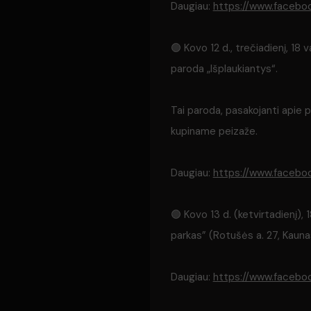
Daugiau:
https://www.faceb
🟢 Kovo 12 d., trečiadienį, 18
paroda „Išplaukiantys“.
Tai paroda, pasakojanti apie p
kupiname peizaže.
Daugiau:
https://www.faceb
🟢 Kovo 13 d. (ketvirtadienį),
parkas” (Rotušės a. 27, Kauna
Daugiau:
https://www.faceb