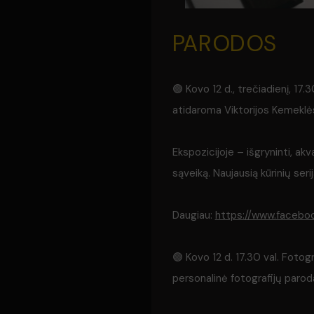
PARODOS
🟢 Kovo 12 d., trečiadienį, 17.
atidaroma Viktorijos Kemeklė
Ekspozicijoje – išgryninti, ak
sąveiką. Naujausią kūrinių seri
Daugiau:
https://www.faceb
🟢 Kovo 12 d. 17.30 val. Fotogr
personalinė fotografijų parod