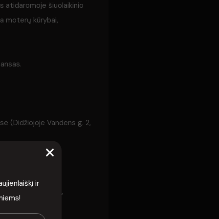
s atidaromoje šiuolaikinio
ia moterų kūrybai,
mansas.
se (Didžiojoje Vandens g. 2,
ienlaiškį ir
 „šviesa, kuri auga“
rmiems!