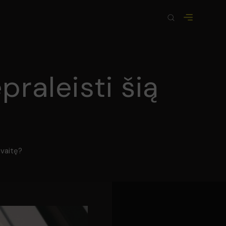
raleisti šią
avaitę?