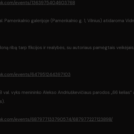
ook.com/events/1363975404603768
 val. Pamėnkalnio galerijoje (Pamėnkalnio g. 1, Vilnius) atidaroma V
loną ribą tarp fikcijos ir realybės, su autoriaus pamėgtais veikėjais
ook.com/events/647951244397103
 18 val. vyks menininko Alekso Andriuškevičiaus parodos „66 kelias”
s).
ook.com/events/687977133790574/687977227123898/