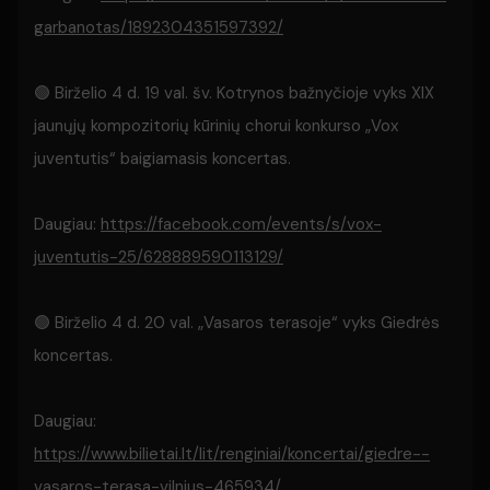
garbanotas/1892304351597392/
🟢 Birželio 4 d. 19 val. šv. Kotrynos bažnyčioje vyks XIX
jaunųjų kompozitorių kūrinių chorui konkurso „Vox
juventutis“ baigiamasis koncertas.
Daugiau:
https://facebook.com/events/s/vox-
juventutis-25/628889590113129/
🟢 Birželio 4 d. 20 val. „Vasaros terasoje“ vyks Giedrės
koncertas.
Daugiau:
https://www.bilietai.lt/lit/renginiai/koncertai/giedre--
vasaros-terasa-vilnius-465934/