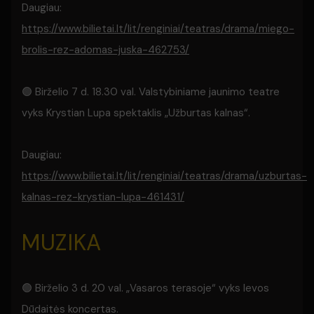
Daugiau:
https://www.bilietai.lt/lit/renginiai/teatras/drama/miego-
brolis-rez-adomas-juska-462753/
🟢 Birželio 7 d. 18.30 val. Valstybiniame jaunimo teatre
vyks Krystian Lupa spektaklis „Užburtas kalnas“.
Daugiau:
https://www.bilietai.lt/lit/renginiai/teatras/drama/uzburtas-
kalnas-rez-krystian-lupa-461431/
MUZIKA
🟢 Birželio 3 d. 20 val. „Vasaros terasoje“ vyks Ievos
Dūdaitės koncertas.