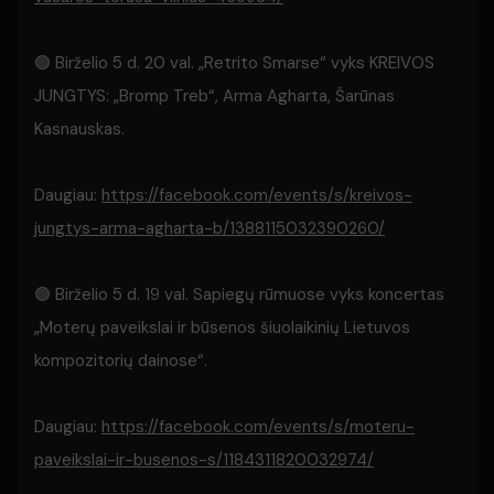
🟢 Birželio 5 d. 20 val. „Retrito Smarse“ vyks KREIVOS
JUNGTYS: „Bromp Treb“, Arma Agharta, Šarūnas
Kasnauskas.
Daugiau:
https://facebook.com/events/s/kreivos-
jungtys-arma-agharta-b/1388115032390260/
🟢 Birželio 5 d. 19 val. Sapiegų rūmuose vyks koncertas
„Moterų paveikslai ir būsenos šiuolaikinių Lietuvos
kompozitorių dainose“.
Daugiau:
https://facebook.com/events/s/moteru-
paveikslai-ir-busenos-s/1184311820032974/