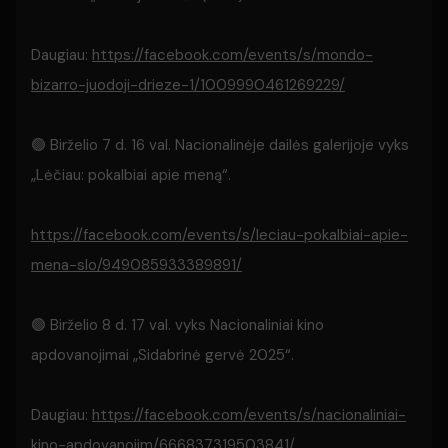
Daugiau:
https://facebook.com/events/s/mondo-
bizarro-juodoji-drieze-1/1009990461269229/
🟢 Birželio 7 d. 16 val. Nacionalinėje dailės galerijoje vyks
„Lėčiau: pokalbiai apie meną“.
https://facebook.com/events/s/leciau-pokalbiai-apie-
mena-slo/949085933389891/
🟢 Birželio 8 d. 17 val. vyks Nacionaliniai kino
apdovanojimai „Sidabrinė gervė 2025“.
Daugiau:
https://facebook.com/events/s/nacionaliniai-
kino-apdovanojim/666837319503841/