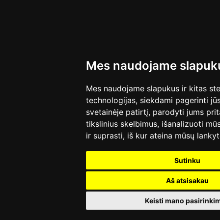
Mes naudojame slapuk
Mes naudojame slapukus ir kitas st
technologijas, siekdami pagerinti 
svetainėje patirtį, parodyti jums prita
tikslinius skelbimus, išanalizuoti mū
ir suprasti, iš kur ateina mūsų lankyt
Sutinku
Aš atsisakau
Keisti mano pasirinki