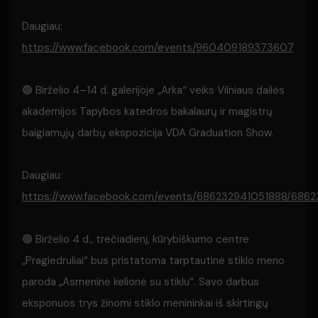
Daugiau:
https://www.facebook.com/events/960409189373607
🟢 Birželio 4–14 d. galerijoje „Arka“ veiks Vilniaus dailės
akademijos Tapybos katedros bakalaurų ir magistrų
baigiamųjų darbų ekspozicija VDA Graduation Show.
Daugiau:
https://www.facebook.com/events/686232941051888/686
🟢 Birželio 4 d., trečiadienį, kūrybiškumo centre
„Pragiedruliai“ bus pristatoma tarptautinė stiklo meno
paroda „Asmeninė kelionė su stiklu“. Savo darbus
eksponuos trys žinomi stiklo menininkai iš skirtingų