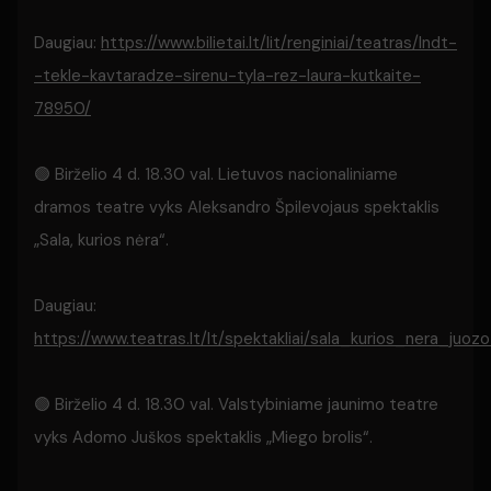
Daugiau:
https://www.bilietai.lt/lit/renginiai/teatras/lndt-
-tekle-kavtaradze-sirenu-tyla-rez-laura-kutkaite-
78950/
🟢 Birželio 4 d. 18.30 val. Lietuvos nacionaliniame
dramos teatre vyks Aleksandro Špilevojaus spektaklis
„Sala, kurios nėra“.
Daugiau:
https://www.teatras.lt/lt/spektakliai/sala_kurios_nera_juo
🟢 Birželio 4 d. 18.30 val. Valstybiniame jaunimo teatre
vyks Adomo Juškos spektaklis „Miego brolis“.