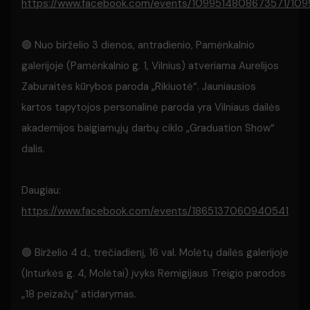
https://www.facebook.com/events/1099514808673571/10
🟢 Nuo birželio 3 dienos, antradienio, Pamėnkalnio
galerijoje (Pamėnkalnio g. 1, Vilnius) atveriama Aurelijos
Zaburaitės kūrybos paroda „Rikiuotė“. Jauniausios
kartos tapytojos personalinė paroda yra Vilniaus dailės
akademijos baigiamųjų darbų ciklo „Graduation Show“
dalis.
Daugiau:
https://www.facebook.com/events/1865137060940541
🟢 Birželio 4 d., trečiadienį, 16 val. Molėtų dailės galerijoje
(Inturkės g. 4, Molėtai) įvyks Remigijaus Treigio parodos
„18 peizažų“ atidarymas.