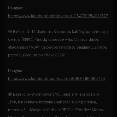
Daugiau:
https://www.facebook.com/events/1034719954922627
🟢 Birželio 3–14 dienomis Klaipėdos kultūrų komunikacijų
centro (KKKC) Parodų rūmuose vyks Vilniaus dailės
akademijos (VDA) Klaipėdos fakulteto baigiamųjų darbų
paroda „Graduation Show 2025“.
Daugiau:
https://www.facebook.com/events/919017166964773
🟢 Birželio 3–8 dienomis ŠMC veiksianti ekspozicija
„Ten, kur išsinėrę liežuviai šnabžda“ sujungia dviejų
meninink* – Marijono Verbel ir RB Erin *Poodle* Moran –