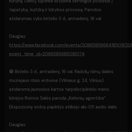
kūrybą. Darbų sąveika išryškina skirtingus požiūrius į
tapatybę, kultūrą ir kūrybos procesą. Parodos
atidarymas vyks birželio 3 d., antradienį, 18 val.
Daugiau:
https://www.facebook.com/events/2086585668418509/2
event_time_id=2086585685085174
🟢 Birželio 3 d., antradienį, 18 val. Radvilų rūmų dailės
muziejaus rūsio erdvėse (Vilniaus g. 24, Vilnius)
atidaroma jaunosios kartos tarpdisciplininio meno
kūrėjos Romos Salės paroda „Kelionių agentūra“.
Ekspozicinę erdvę papildys atlikėjo aki-05 audio dalis.
Daugiau: