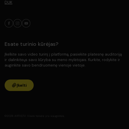
DUK
Esate turinio kūrėjas?
Įkelkite savo video turinį į platformą, pasiekite platesnę auditoriją
ir dalinkiteųs savo kūryba su meno mylėtojais. Kurkite, rodykite ir
auginkite savo bendruomenę vienoje vietoje.
Įkelti
©2026 ARTIS.TV. Visos teisės yra saugomos.