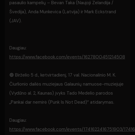
pasaulio kampelių – Bevan Taka (Naujoji Zelandija /
Švedija), Anda Munkevica (Latvija) ir Mark Eckstrand
(JAV).
Daugiau:
https://www.facebook.com/events/1627800451214508
🟢 Birželio 5 d., ketvirtadienį, 17 val. Nacionalinio M. K.
Čiurlionio dailės muziejaus Galaunių namuose-muziejuje
(Vydūno al. 2, Kaunas) įvyks Tado Medelio parodos
„Pankai dar nemirė (Punk Is Not Dead)“ atidarymas.
Daugiau:
https://www.facebook.com/events/1741622416751903/1741