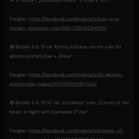
W. A. Mozart. „Didžiosios mišios“ c-moll, K. 427.
Daugiau:
https://facebook.com/events/s/lvso-w-a-
mozart-didziosios-mis/1350722636084825/
🟢 Birželio 6 d. 19 val. Kirtimų kultūros centre vyks SH
albumo pristatymas + „Masė“.
Daugiau:
https://facebook.com/events/s/sh-albumo-
pristatymas-mase/2137141350087034/
🟢 Birželio 6 d. 19.30 val. „Estrãdoje“ vyks „Echoes of the
Heart: A Night with Catherine D’Oex“.
Daugiau:
https://facebook.com/events/s/echoes-of-