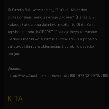
🟢 Birželio 5 d., ketvirtadienį, 17.30 val. Klaipėdos
profesionalaus meno galerijoje „Lyceum“ (Danės g. 9,
Klaipėda) atidaroma dailininko, muzikanto Ginto Banio
tapybos paroda „IŠSIBARSTĘ“, kurioje išvysite žymaus
Lietuvos menininko sukurtus siurrealistinius ir poparto
stilistikos kūrinius, gvildenančius šiuolaikinio pasaulio
realijas.
Daugiau:
https://www.facebook.com/events/718944780816978/718
KITA