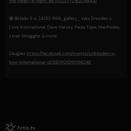
the-heart-a-night-wi/1432377218204844/
🟢 Birželio 6 d. 24.00 1986_gallery_ vyks Dresden x
Love International: Dave Harvey, Paula Tape, Manfredas
x Ivan Smagghe & more
Daugiau:
https://facebook.com/events/s/dresden-x-
love-international-d/1263901095156218/