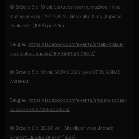
🟢 Birželio 3 d. 18 val. Lietuvos teatro, muzikos ir kino
muziejuje vyks TAIP TOLIAU kino klubo filmo „Kupalos
išvakarės“ (1968) peržiūra.
Daugiau:
https://facebook.com/events/s/taip-toliau-
kino-klubas-kupalo/1198346914979852/
🟢 Birželio 5 d. 18 val. SODAS 2123 vyks OPEN SODAS:
ŽAIDIMAI.
Daugiau:
https://facebook.com/events/s/open-sodas-
zaidimai/581374594559316/
🟢 Birželio 6 d. 20.30 val. „Skalvijoje“ vyks „Mondo
Bizarro“: „Juodoji Driežė“ (1968).