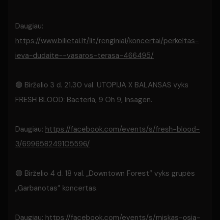
Daugiau:
https://www.bilietai.lt/lit/renginiai/koncertai/perkeltas-
ieva-dudaite--vasaros-terasa-466495/
🟢 Birželio 3 d. 21.30 val. UTOPIJA X BALANSAS vyks
FRESH BLOOD: Bacteria, 9 Oh 9, Insagen.
Daugiau:
https://facebook.com/events/s/fresh-blood-
3/699658249105596/
🟢 Birželio 4 d. 18 val. „Downtown Forest“ vyks grupės
„Garbanotas“ koncertas.
Daugiau:
https://facebook.com/events/s/miskas-osia-