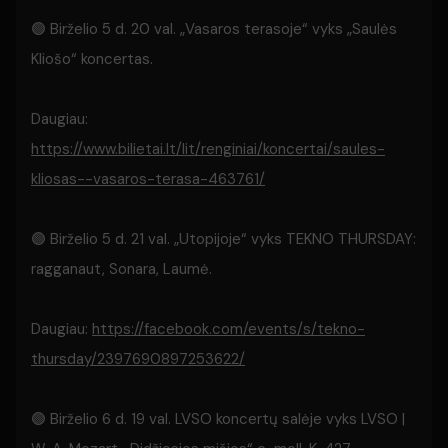
🟢 Birželio 5 d. 20 val. „Vasaros terasoje“ vyks „Saulės
Kliošo“ koncertas.
Daugiau:
https://www.bilietai.lt/lit/renginiai/koncertai/saules-
kliosas--vasaros-terasa-463761/
🟢 Birželio 5 d. 21 val. „Utopijoje“ vyks TEKNO THURSDAY:
ragganaut, Sonara, Laumė.
Daugiau:
https://facebook.com/events/s/tekno-
thursday/2397690897253622/
🟢 Birželio 6 d. 19 val. LVSO koncertų salėje vyks LVSO |