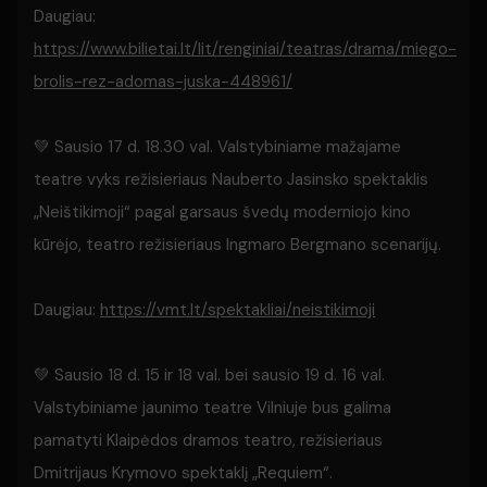
Daugiau:
https://www.bilietai.lt/lit/renginiai/teatras/drama/miego-
brolis-rez-adomas-juska-448961/
💚 Sausio 17 d. 18.30 val. Valstybiniame mažajame
teatre vyks režisieriaus Nauberto Jasinsko spektaklis
„Neištikimoji“ pagal garsaus švedų moderniojo kino
kūrėjo, teatro režisieriaus Ingmaro Bergmano scenarijų.
Daugiau:
https://vmt.lt/spektakliai/neistikimoji
💚 Sausio 18 d. 15 ir 18 val. bei sausio 19 d. 16 val.
Valstybiniame jaunimo teatre Vilniuje bus galima
pamatyti Klaipėdos dramos teatro, režisieriaus
Dmitrijaus Krymovo spektaklį „Requiem“.