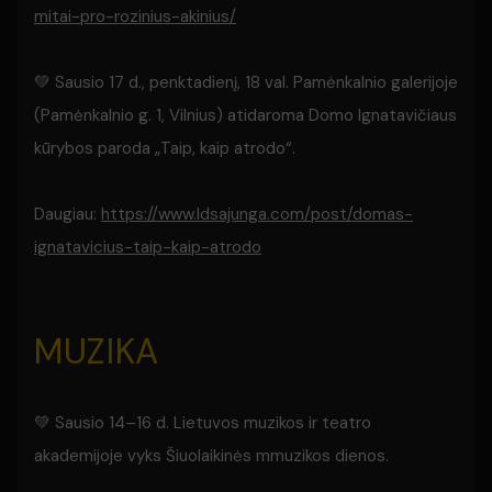
mitai-pro-rozinius-akinius/
💚 Sausio 17 d., penktadienį, 18 val. Pamėnkalnio galerijoje
(Pamėnkalnio g. 1, Vilnius) atidaroma Domo Ignatavičiaus
kūrybos paroda „Taip, kaip atrodo“.
Daugiau:
https://www.ldsajunga.com/post/domas-
ignatavicius-taip-kaip-atrodo
MUZIKA
💚 Sausio 14–16 d. Lietuvos muzikos ir teatro
akademijoje vyks Šiuolaikinės mmuzikos dienos.