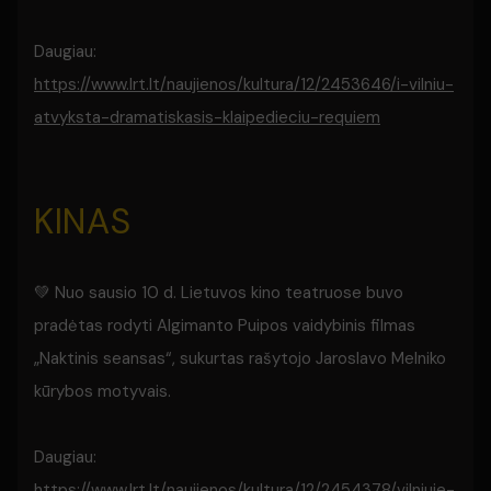
Daugiau:
https://www.lrt.lt/naujienos/kultura/12/2453646/i-vilniu-
atvyksta-dramatiskasis-klaipedieciu-requiem
KINAS
💚 Nuo sausio 10 d. Lietuvos kino teatruose buvo
pradėtas rodyti Algimanto Puipos vaidybinis filmas
„Naktinis seansas“, sukurtas rašytojo Jaroslavo Melniko
kūrybos motyvais.
Daugiau:
https://www.lrt.lt/naujienos/kultura/12/2454378/vilniuje-