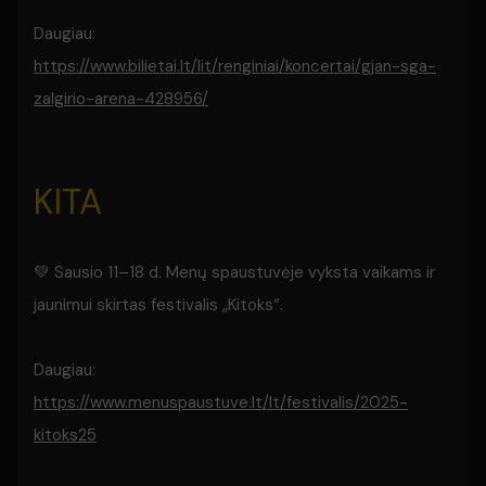
Daugiau:
https://www.bilietai.lt/lit/renginiai/koncertai/gjan-sga-
zalgirio-arena-428956/
KITA
💚 Sausio 11–18 d. Menų spaustuvėje vyksta vaikams ir
jaunimui skirtas festivalis „Kitoks“.
Daugiau:
https://www.menuspaustuve.lt/lt/festivalis/2025-
kitoks25