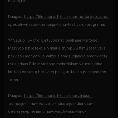
muziejuje“.
Daugiau:
https://filmshorts.lt/naujiena/mo-lankytojams-
speciali-vilniaus-trumpuju-filmu-festivalio-programa/
💚 Sausio 16–17 d. Lietuvos nacionalinėje Martyno
Mažvydo bibliotekoje Vilniaus trumpųjų filmų festivalis
pakvies į archyvinius vaizdus analizuojančio amerikiečių
režisieriaus Billo Morrisono meistriškumo kursus, kino
kritikos paskaitą bei kvies pasigilinti į kino prieinamumo
temą.
Daugiau:
https://filmshorts.lt/naujiena/vilniaus-
trumpuju-filmu-festivalio-industrijos-dienose-
demesys-prieinamumui-ir-archyvinio-kino-