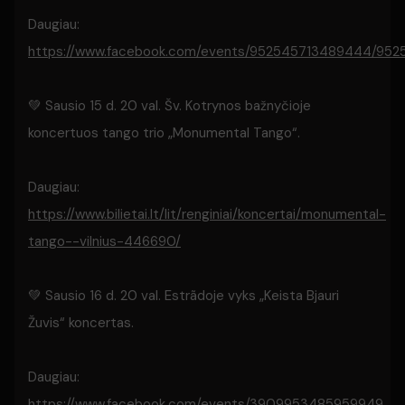
Daugiau:
https://www.facebook.com/events/952545713489444/95
💚 Sausio 15 d. 20 val. Šv. Kotrynos bažnyčioje
koncertuos tango trio „Monumental Tango“.
Daugiau:
https://www.bilietai.lt/lit/renginiai/koncertai/monumental-
tango--vilnius-446690/
💚 Sausio 16 d. 20 val. Estrãdoje vyks „Keista Bjauri
Žuvis“ koncertas.
Daugiau:
https://www.facebook.com/events/3909953485959949