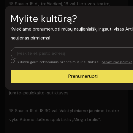
💚 Sausio 15 d., trečiadienį, 18 val. Lietuvos teatro,
muzikos ir kino muziejuje, Muzeotekoje, vyks renginys
Mylite kultūrą?
„Kartu“: knygos apie Jūratę Paulėkaitę sutiktuvės“. Tai
Kviečiame prenumeruoti mūsų naujienlaiškį ir gauti visas Arti
teatro ir kino kritikės Rūtos Oginskaitės knyga apie
naujienas pirmiems!
vieną įdomiausių Lietuvos teatro dailininkių, ryškią
asmenybę, kūrusią 1985–2011 metais.
Sutinku gauti reklaminius pranešimus ir sutinku su
privatumo politika
Daugiau:
https://www.lrt.lt/naujienos/kultura/12/2455493/kartu-
Prenumeruoti
oginskaite-kviecia-i-knygos-apie-teatro-dailininke-
jurate-paulekaite-sutiktuves
💚 Sausio 15 d. 18.30 val. Valstybiniame jaunimo teatre
vyks Adomo Juškos spektaklis „Miego brolis“.