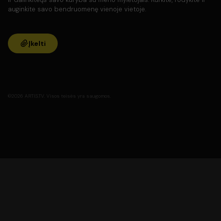
auginkite savo bendruomenę vienoje vietoje.
Įkelti
©2026 ARTIS.TV. Visos teisės yra saugomos.