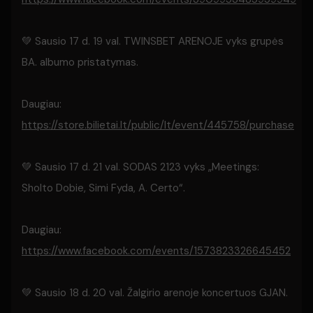
💚 Sausio 17 d. 19 val. TWINSBET ARENOJE vyks grupės
BA. albumo pristatymas.
Daugiau:
https://store.bilietai.lt/public/lt/event/445758/purchase
💚 Sausio 17 d. 21 val. SODAS 2123 vyks „Meetings:
Sholto Dobie, Simi Fyda, A. Certo“.
Daugiau:
https://www.facebook.com/events/1573823326645452
💚 Sausio 18 d. 20 val. Žalgirio arenoje koncertuos GJAN.