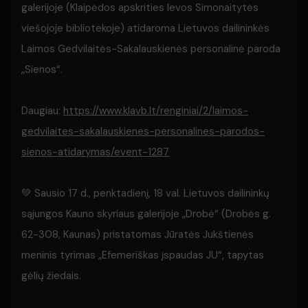
galerijoje (Klaipėdos apskrities Ievos Simonaitytės
viešojoje bibliotekoje) atidaroma Lietuvos dailininkės
Laimos Gedvilaitės-Sakalauskienės personalinė paroda
„Sienos“.
Daugiau:
https://www.klavb.lt/renginiai/2/laimos-
gedvilaites-sakalauskienes-personalines-parodos-
sienos-atidarymas/event-1287
💚 Sausio 17 d., penktadienį, 18 val. Lietuvos dailininkų
sąjungos Kauno skyriaus galerijoje „Drobė“ (Drobės g.
62-308, Kaunas) pristatomas Jūratės Jukštienės
meninis tyrimas „Efemeriškas įspaudas JU“, tapytas
gėlių žiedais.