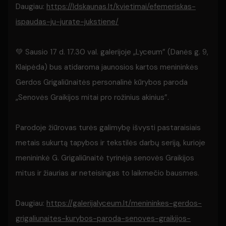
Daugiau:
https://ldskaunas.lt/kvietimai/efemeriskas-
ispaudas-ju-jurate-jukstiene/
💚 Sausio 17 d. 17.30 val. galerijoje „Lyceum” (Danės g. 9,
Klaipėda) bus atidaroma jaunosios kartos menininkės
Gerdos Grigaliūnaitės personalinė kūrybos paroda
„Senovės Graikijos mitai pro rožinius akinius”.
Parodoje žiūrovas turės galimybę išvysti pastaraisiais
metais sukurtą tapybos ir tekstilės darbų seriją, kurioje
menininkė G. Grigaliūnaitė tyrinėja senovės Graikijos
mitus ir žiaurias ar neteisingas to laikmečio bausmes.
Daugiau:
https://galerijalyceum.lt/menininkes-gerdos-
grigaliunaites-kurybos-paroda-senoves-graikijos-