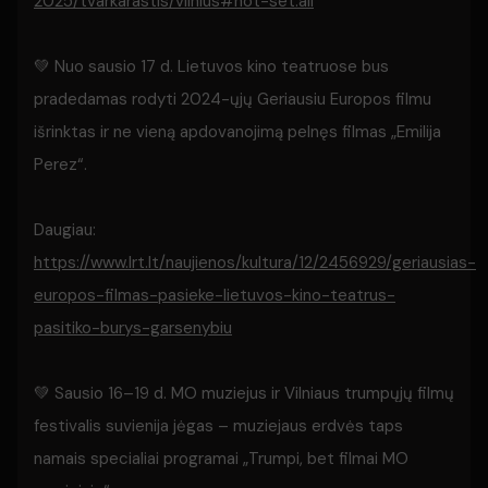
2025/tvarkarastis/vilnius#not-set:all
💚 Nuo sausio 17 d. Lietuvos kino teatruose bus
pradedamas rodyti 2024-ųjų Geriausiu Europos filmu
išrinktas ir ne vieną apdovanojimą pelnęs filmas „Emilija
Perez“.
Daugiau:
https://www.lrt.lt/naujienos/kultura/12/2456929/geriausias-
europos-filmas-pasieke-lietuvos-kino-teatrus-
pasitiko-burys-garsenybiu
💚 Sausio 16–19 d. MO muziejus ir Vilniaus trumpųjų filmų
festivalis suvienija jėgas – muziejaus erdvės taps
namais specialiai programai „Trumpi, bet filmai MO