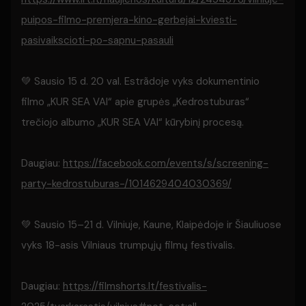
puipos-filmo-premjera-kino-gerbejai-kviesti-
pasivaikscioti-po-sapnu-pasauli
💚 Sausio 15 d. 20 val. Estrãdoje vyks dokumentinio
filmo „KUR SEA VAI“ apie grupės „Kedrostuburas“
trečiojo albumo „KUR SEA VAI“ kūrybinį procesą.
Daugiau:
https://facebook.com/events/s/screening-
party-kedrostuburas-/1014629404030369/
💚 Sausio 15–21 d. Vilniuje, Kaune, Klaipėdoje ir Šiauliuose
vyks 18-asis Vilniaus trumpųjų filmų festivalis.
Daugiau:
https://filmshorts.lt/festivalis-