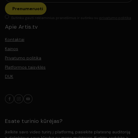
Prenumeruoti
Sutinku gauti reklaminius pranešimus ir sutinku su
privatumo politika
Apie Artis.tv
Kontaktai
Kainos
Privatumo politika
Platformos taisyklės
DUK
Esate turinio kūrėjas?
Įkelkite savo video turinį į platformą, pasiekite platesnę auditoriją
ir dalinkiteųs savo kūryba su meno mylėtojais. Kurkite, rodykite ir