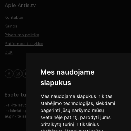
Apie Artis.tv
Kontaktai
Kainos
Privatumo politika
Platformos taisyklės
DUK
Mes naudojame
slapukus
Esate turinio kūrėjas?
Mes naudojame slapukus ir kitas
stebėjimo technologijas, siekdami
Įkelkite savo video turinį į platformą, pasiekite platesnę auditoriją
pagerinti jūsų naršymo mūsų
ir dalinkiteųs savo kūryba su meno mylėtojais. Kurkite, rodykite ir
auginkite savo bendruomenę vienoje vietoje.
svetainėje patirtį, parodyti jums
pritaikytą turinį ir tikslinius