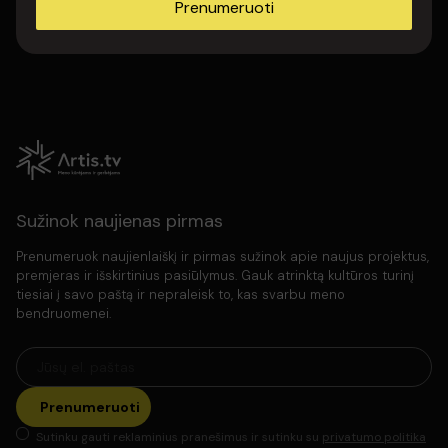
Prenumeruoti
Sužinok naujienas pirmas
Prenumeruok naujienlaiškį ir pirmas sužinok apie naujus projektus,
premjeras ir išskirtinius pasiūlymus. Gauk atrinktą kultūros turinį
tiesiai į savo paštą ir nepraleisk to, kas svarbu meno
bendruomenei.
Prenumeruoti
Sutinku gauti reklaminius pranešimus ir sutinku su
privatumo politika