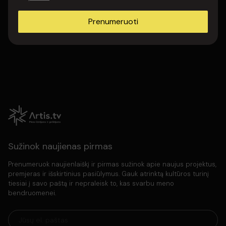
rasytoju-tomu-v/1416170486616938/
Prenumeruoti
Sužinok naujienas pirmas
Prenumeruok naujienlaiškį ir pirmas sužinok apie naujus projektus,
premjeras ir išskirtinius pasiūlymus. Gauk atrinktą kultūros turinį
tiesiai į savo paštą ir nepraleisk to, kas svarbu meno
bendruomenei.