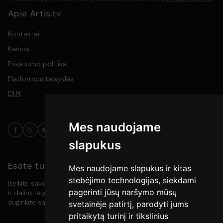
Apie Artis.tv
Kontaktai
Kainos
Privatumo politika
Platformos taisyklės
DUK
Mes naudojame
slapukus
Esate turinio kūrėjas?
Mes naudojame slapukus ir kitas
stebėjimo technologijas, siekdami
Įkelkite savo video turinį į platformą, pasiekite platesnę auditoriją
pagerinti jūsų naršymo mūsų
ir dalinkiteųs savo kūryba su meno mylėtojais. Kurkite, rodykite ir
auginkite savo bendruomenę vienoje vietoje.
svetainėje patirtį, parodyti jums
pritaikytą turinį ir tikslinius