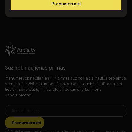
Prenumeruoti
Sužinok naujienas pirmas
Prenumeruok naujienlaiškį ir pirmas sužinok apie naujus projektus,
premjeras ir išskirtinius pasiūlymus. Gauk atrinktą kultūros turinį
tiesiai į savo paštą ir nepraleisk to, kas svarbu meno
bendruomenei.
Prenumeruoti
Sutinku gauti reklaminius pranešimus ir sutinku su
privatumo politika