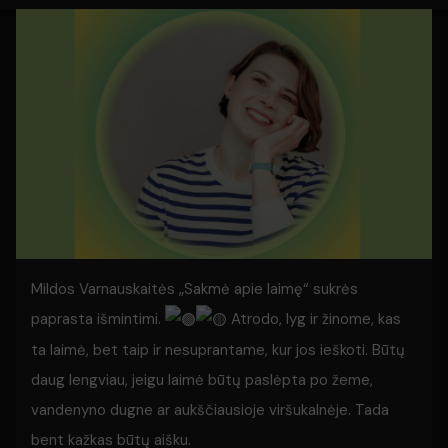
Mildos Varnauskaitės „Sakmė apie laimę“ sukrės
paprasta išmintimi.
Atrodo, lyg ir žinome, kas
ta laimė, bet taip ir nesuprantame, kur jos ieškoti. Būtų
daug lengviau, jeigu laimė būtų paslėpta po žeme,
vandenyno dugne ar aukščiausioje viršukalnėje. Tada
bent kažkas būtų aišku.