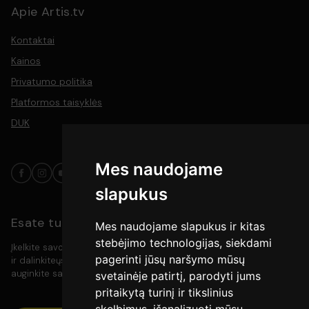
Apie Artis.tv
Kontaktai
Kainos
Privatumo politika
Platformos taisyklės
DUK
Mes naudojame
slapukus
Esate turinio kūrėjas?
Mes naudojame slapukus ir kitas
stebėjimo technologijas, siekdami
Įkelkite savo video turinį į platformą, pasiekite platesnę auditoriją
pagerinti jūsų naršymo mūsų
ir dalinkiteųs savo kūryba su meno mylėtojais. Kurkite, rodykite ir
auginkite savo bendruomenę vienoje vietoje.
svetainėje patirtį, parodyti jums
pritaikytą turinį ir tikslinius