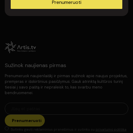
Prenumeruoti
Sužinok naujienas pirmas
Prenumeruok naujienlaiškį ir pirmas sužinok apie naujus projektus,
premjeras ir išskirtinius pasiūlymus. Gauk atrinktą kultūros turinį
tiesiai į savo paštą ir nepraleisk to, kas svarbu meno
bendruomenei.
Prenumeruoti
Sutinku gauti reklaminius pranešimus ir sutinku su
privatumo politika