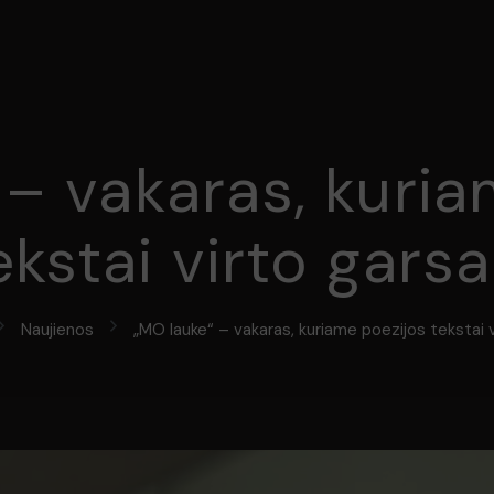
 – vakaras, kuria
ekstai virto garsa
Naujienos
„MO lauke“ – vakaras, kuriame poezijos tekstai v