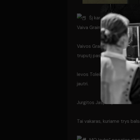
Šį kartą scenoje – trys s
Vaiva Grainytė, Ieva Toleikytė
Vaivos Grainytės tekstai – siu
truputį pasislenka ir staiga p
Ievos Toleikytės poezijoje tel
jautri.
Jurgitos Jasponytės eilėse – 
Tai vakaras, kuriame trys balsa