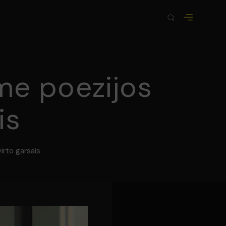
me poezijos
is
irto garsais