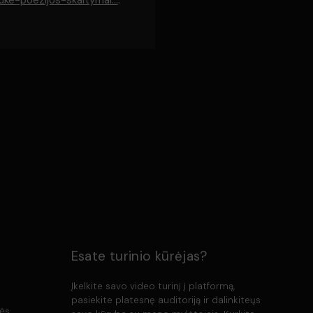
auke-poezijos-skaitymai...
.
Esate turinio kūrėjas?
Įkelkite savo video turinį į platformą,
pasiekite platesnę auditoriją ir dalinkiteųs
lės