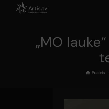
„MO lauke“
t
Pradinis