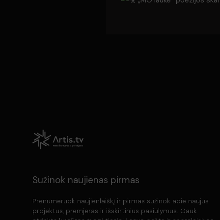
„MO lauke“ poezijos skai
Sužinok naujienas pirmas
Prenumeruok naujienlaiškį ir pirmas sužinok apie naujus
projektus, premjeras ir išskirtinius pasiūlymus. Gauk