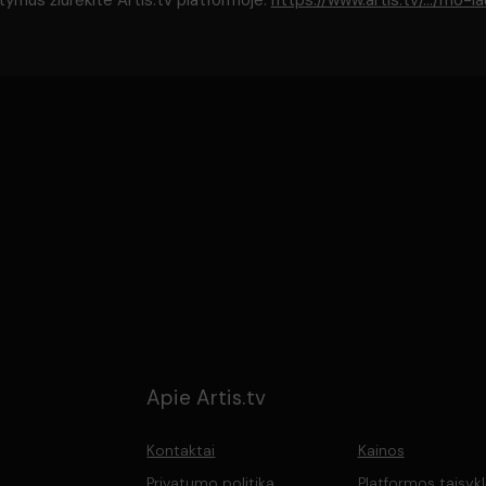
tymus žiūrėkite Artis.tv platformoje:
https://www.artis.tv/.../mo-l
Apie Artis.tv
Kontaktai
Kainos
Privatumo politika
Platformos taisyk