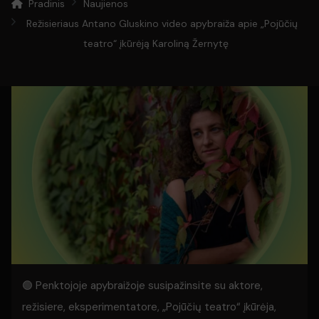
Pradinis
Naujienos
Režisieriaus Antano Gluskino video apybraiža apie „Pojūčių
teatro“ įkūrėją Karoliną Žernytę
🟢 Penktojoje apybraižoje susipažinsite su aktore,
režisiere, eksperimentatore, „Pojūčių teatro“ įkūrėja,