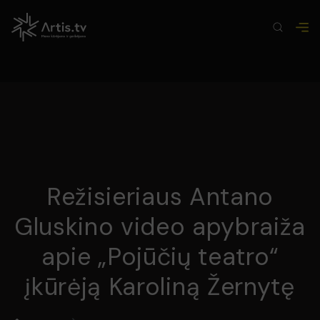
Režisieriaus Antano
Gluskino video apybraiža
apie „Pojūčių teatro“
įkūrėją Karoliną Žernytę