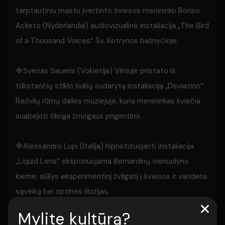
tarptautiniu mastu įvertinto šviesos menininko Boriso
Acketo (Nyderlandai) audiovizualinė instaliacija „The Bird
of a Thousand Voices“ Šv. Kotrynos bažnyčioje.
🔷Svenas Saueris (Vokietija) Vilniuje pristato iš
tūkstančių stiklo šukių sudarytą instaliaciją „Deviation“
Radvilų rūmų dailės muziejuje, kuria menininkas kviečia
suabejoti tikrąja žmogaus prigimtimi.
🔷Alessandro Lupi (Italija) hipnotizuojanti instaliacija
„Liquid Lens“ eksponuojama Bernardinų vienuolyno
kieme, siūlys eksperimentinį žvilgsnį į šviesos ir vandens
sąveiką bei optines iliuzijas.
Mylite kultūrą?
🔷Tarp ryškiausių programos vardų taip pat patyriminio