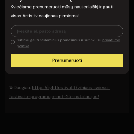
Kviečiame prenumeruoti mūsų naujienlaiškį ir gauti
dizaino studijos „Ottomata“ (Kanada) interaktyvi
visas Artis.tv naujienas pirmiems!
instaliacija „Tetra“ Vilniaus kultūros centro (buvusių
Vilniaus mokytojų namų) kieme atspindinti
technologinio meno kryptį.
Sutinku gauti reklaminius pranešimus ir sutinku su
privatumo
politika
🔷Encor Studio (Šveicarija) Katedros aikštėje pristatys
Prenumeruoti
architektūrinę, šviesos ir erdvės santykį tyrinėjančią
instaliaciją „Alcove Ltd“.
💫Daugiau:
https://lightfestival.lt/vilniaus-sviesu-
festivalio-programoje-net-25-instaliacijos/