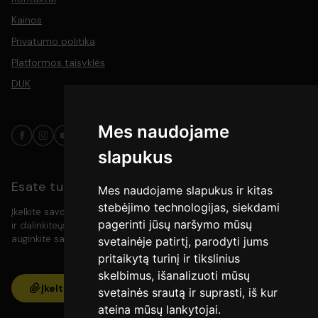
Kainos
Privatumo politika
Platformos taisyklės
DUK
Mes naudojame
slapukus
Esate turinio kūrėjas?
Mes naudojame slapukus ir kitas
stebėjimo technologijas, siekdami
Įkelkite savo video turinį į platformą, pasiekite platesnę auditoriją
pagerinti jūsų naršymo mūsų
ir dalinkiteųs savo kūryba su meno mylėtojais. Kurkite, rodykite ir
auginkite savo bendruomenę vienoje vietoje.
svetainėje patirtį, parodyti jums
pritaikytą turinį ir tikslinius
skelbimus, išanalizuoti mūsų
Įkelti
svetainės srautą ir suprasti, iš kur
ateina mūsų lankytojai.