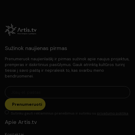
Sužinok naujienas pirmas
Prenumeruok naujienlaiškį ir pirmas sužinok apie naujus projektus,
premjeras ir išskirtinius pasiūlymus. Gauk atrinktą kultūros turinį
tiesiai į savo paštą ir nepraleisk to, kas svarbu meno
bendruomenei.
Prenumeruoti
Sutinku gauti reklaminius pranešimus ir sutinku su
privatumo politika
Apie Artis.tv
Kontaktai