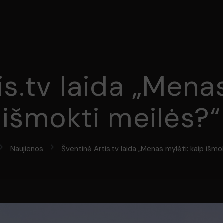
is.tv laida „Menas
išmokti meilės?“
Naujienos
Šventinė Artis.tv laida „Menas mylėti: kaip išmo