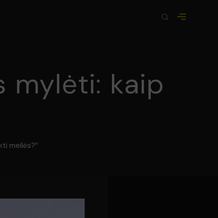
 mylėti: kaip
kti meilės?“