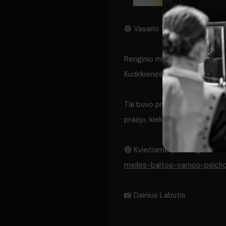
🟢 Vasario 14 d. klube „Stars
Renginio metu vyko grupės „B
Kudirkienės poezijos skaityma
Tai buvo proga įsikvėpti meilė
praėjo, kiekviena diena gali b
🟢 Kviečiame pasimėgauti šv
meiles-baltos-varnos-psich
📸 Dainius Labutis