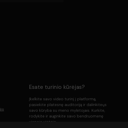
Esate turinio kūrėjas?
Įkelkite savo video turinį į platformą,
pasiekite platesnę auditoriją ir dalinkiteųs
lės
savo kūryba su meno mylėtojais. Kurkite,
rodykite ir auginkite savo bendruomenę
vienoje vietoje.