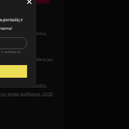
 meilės?“
ienlaiškį ir
rmiems!
os, vyko poetės Eiridos
ir santykius.
ir sutinku su
ti. Nors Valentino diena jau
as-myleti-kaip-ismokti-
te-eirida-kudirkiene-2025