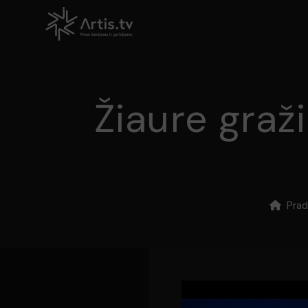
Žiaure graž
Prad