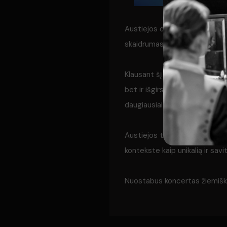
Austiejos daina „Žiaure graži 
skaidrumas lygiai tokiame pat
Klausant šį koncertą, tai gali 
bet ir išgirsti kitas puikias A
daugiausiai taip pat, nors, jei re
Austiejos trapumas bei krištol
kontekste kaip unikalią ir savi
Nuostabus koncertas žiemišk