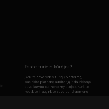
Esate turinio kūrėjas?
Įkelkite savo video turinį į platformą,
pasiekite platesnę auditoriją ir dalinkiteųs
lės
savo kūryba su meno mylėtojais. Kurkite,
rodykite ir auginkite savo bendruomenę
vienoje vietoje.