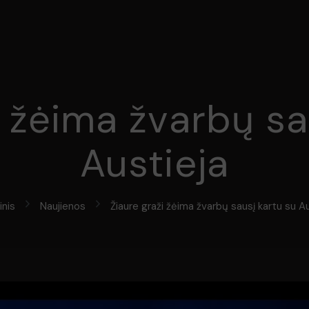
i žėima žvarbų sa
Austieja
inis
Naujienos
Žiaure graži žėima žvarbų sausį kartu su A