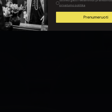
Sutinku gauti reklaminius pranešimus 
privatumo politika
Prenumeruoti