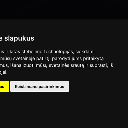
 slapukus
 ir kitas stebėjimo technologijas, siekdami
mūsų svetainėje patirtį, parodyti jums pritaikytą
bimus, išanalizuoti mūsų svetainės srautą ir suprasti, iš
jai.
kau
Keisti mano pasirinkimus