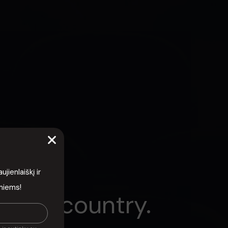
ienlaiškį ir
rmiems!
n your country.