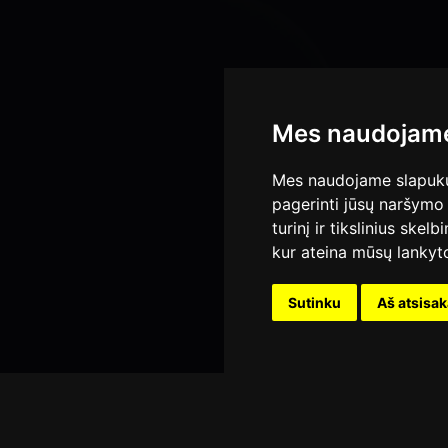
Mes naudojame
Mes naudojame slapukus
pagerinti jūsų naršymo 
turinį ir tikslinius skel
kur ateina mūsų lankyto
Sutinku
Aš atsisa