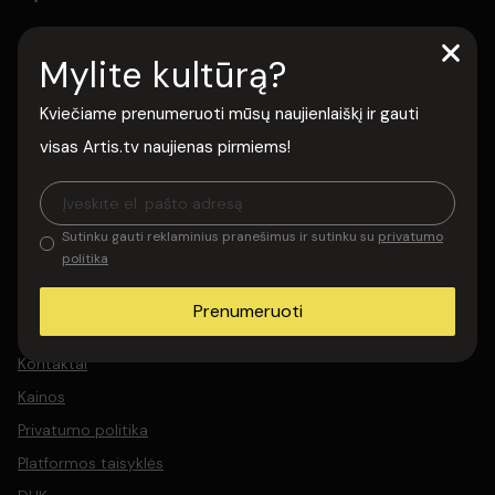
Sužinok naujienas pirmas
Mylite kultūrą?
Prenumeruok naujienlaiškį ir pirmas sužinok apie naujus projektus,
premjeras ir išskirtinius pasiūlymus. Gauk atrinktą kultūros turinį
Kviečiame prenumeruoti mūsų naujienlaiškį ir gauti
tiesiai į savo paštą ir nepraleisk to, kas svarbu meno
visas Artis.tv naujienas pirmiems!
bendruomenei.
Sutinku gauti reklaminius pranešimus ir sutinku su
privatumo
Prenumeruoti
politika
Sutinku gauti reklaminius pranešimus ir sutinku su
privatumo politika
Prenumeruoti
Apie Artis.tv
Kontaktai
Kainos
Privatumo politika
Platformos taisyklės