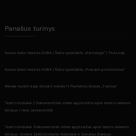
Parašykite komentarą
Panašus turinys
Kauno šokio teatras AURA | Šokio spektaklis „Kartotojai" | The Loop
Kauno šokio teatras AURA | Šokio spektaklis „Prarasti prisiminimai"
Menas mylėti: kaip išmokti meilės? | Flamenko klubas „Tientos“
Teatro bildukai / Dokumentinės video apybraižos apie teatro vaikams
kūrėjus / Ieva Jackevičiūtė
Išsaugoti
Teatro bildukai. Dokumentinės video apybraižos apie teatro vaikams
kūrėjus. Giedrė Zaščižinskaitė-Keblienė ir Donatas Bakėjus