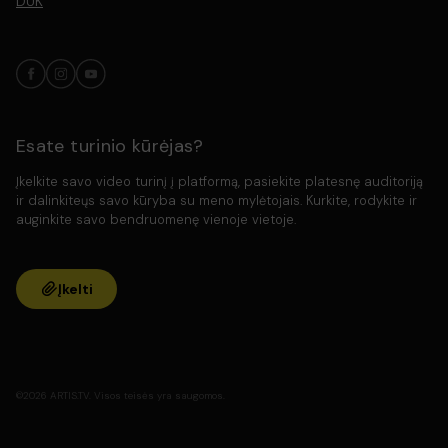
DUK
Esate turinio kūrėjas?
Įkelkite savo video turinį į platformą, pasiekite platesnę auditoriją
ir dalinkiteųs savo kūryba su meno mylėtojais. Kurkite, rodykite ir
auginkite savo bendruomenę vienoje vietoje.
Įkelti
©2026 ARTIS.TV. Visos teisės yra saugomos.