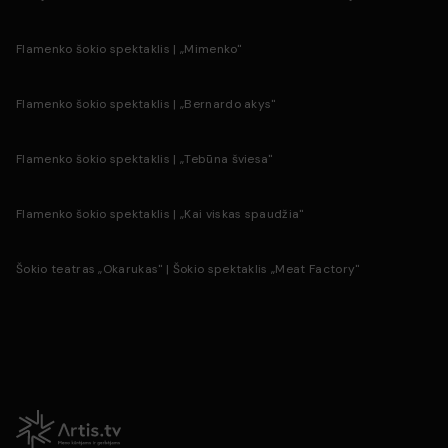
Visi komentarai
Flamenko šokio spektaklis | „Mimenko"
Flamenko šokio spektaklis | „Bernardo akys"
Flamenko šokio spektaklis | „Tebūna šviesa"
Flamenko šokio spektaklis | „Kai viskas spaudžia"
Šokio teatras „Okarukas" | Šokio spektaklis „Meat Factory"