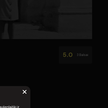
5.0
3 Balsai
ienlaiškį ir