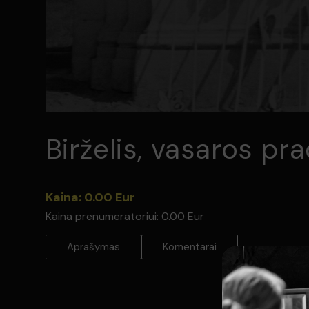
Birželis, vasaros pra
Kaina: 0.00 Eur
Kaina prenumeratoriui:
0.00 Eur
Aprašymas
Komentarai
Raimondo Vabalo “Birželis, vasaros pradžia“ (1970) – viena
atspindintis dešimtmečio pabaigos nuotaikas, su „atlydži