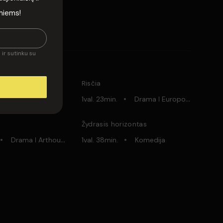
isi komentarai
rmiems!
ir sutinku su
aina
Risčia
Drama
Europos
Arthouse
1val. 23min.
Lietuviški
Drama
Europos
Arthous
Žydrasis horizontas
use
Drama
Lietuviški
Arthouse
Lietuviški
1val. 38min.
Komedija