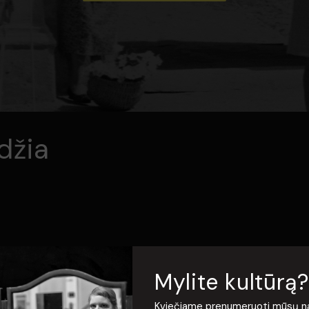
džia
s reikšmingiausių ir originaliausių 7-ojo deš. filmų įtaigiai
Mylite kultūrą?
o” epocha susijusių vilčių žlugimą.
Kviečiame prenumeruoti mūsų nauj