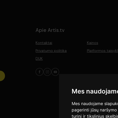
Apie Artis.tv
Kontaktai
Kainos
Privatumo politika
Platformos taisyk
DUK
rka, Elvyra Žebertavičiūtė, Kazimiera Kymantaitė, Danutė Juronytė
Mes naudojame
Mes naudojame slapukus
pagerinti jūsų naršymo 
turinį ir tikslinius skel