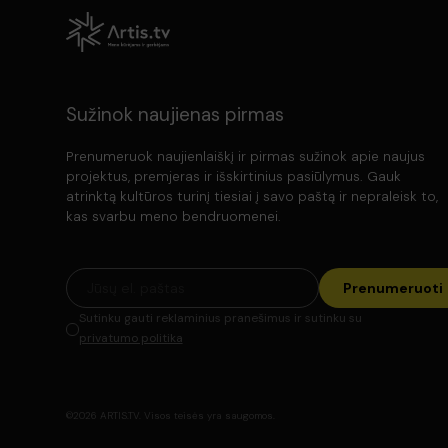
Sužinok naujienas pirmas
Prenumeruok naujienlaiškį ir pirmas sužinok apie naujus
projektus, premjeras ir išskirtinius pasiūlymus. Gauk
atrinktą kultūros turinį tiesiai į savo paštą ir nepraleisk to,
kas svarbu meno bendruomenei.
Kalba :
lietuvių
Režisierius :
Raimondas Vabalas
Prenumeruoti
Vaidina :
Vytautas Tomkus, Gediminas Ka
Sutinku gauti reklaminius pranešimus ir sutinku su
Kategorija :
Vaidybinis pilnametražis
privatumo politika
Žanras :
Drama
Lietuviški
Trukmė :
1val. 30min.
©2026 ARTIS.TV. Visos teisės yra saugomos.
Išleidimo data :
1970