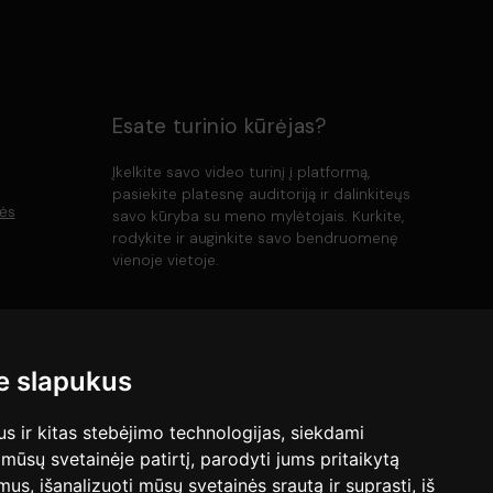
Esate turinio kūrėjas?
Įkelkite savo video turinį į platformą,
pasiekite platesnę auditoriją ir dalinkiteųs
lės
savo kūryba su meno mylėtojais. Kurkite,
rodykite ir auginkite savo bendruomenę
vienoje vietoje.
, Audr...
+
Įkelti
 slapukus
 ir kitas stebėjimo technologijas, siekdami
mūsų svetainėje patirtį, parodyti jums pritaikytą
bimus, išanalizuoti mūsų svetainės srautą ir suprasti, iš