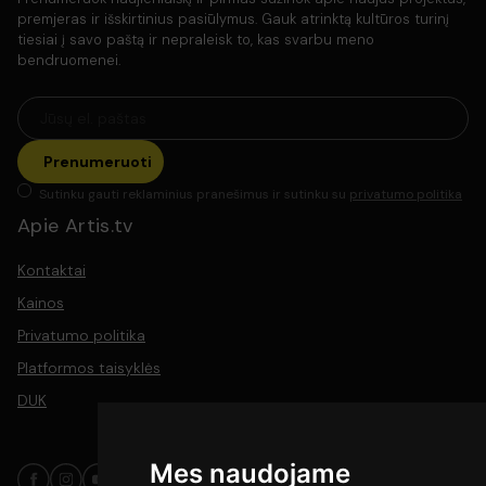
premjeras ir išskirtinius pasiūlymus. Gauk atrinktą kultūros turinį
tiesiai į savo paštą ir nepraleisk to, kas svarbu meno
bendruomenei.
Prenumeruoti
Sutinku gauti reklaminius pranešimus ir sutinku su
privatumo politika
Apie Artis.tv
Kontaktai
Kainos
Privatumo politika
Platformos taisyklės
DUK
Mes naudojame