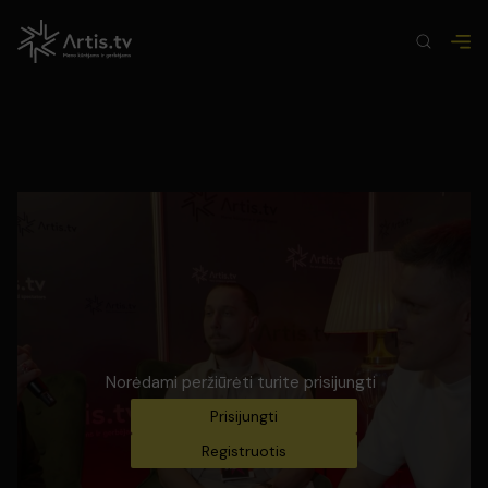
Norėdami peržiūrėti turite prisijungti
Prisijungti
Registruotis