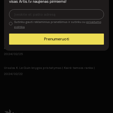
Visi komentarai
visas Artis.tv naujienas pirmiems!
Yuval Noah Harari knygos „Nexus“ pristatymas
Joannos Kuciel-Frydryszak knygos „Tarnaitės visa kam“ pristatymas
Sutinku gauti reklaminius pranešimus ir sutinku su
privatumo
politika
Dariaus Žiūros knygos „Portretai“ pristatymas | 2025/02/27
Kalba :
Lietuvių
Prenumeruoti
Kategorija :
Knygų pristatymai
Byung-Chul Han knygos pristatymas | Nuovargio visuomenė |
Trukmė :
1val. 19min.
2024/02/25
Išleidimo data :
2023
Ursulos K. Le Guin knygos pristatymas | Kairė tamsos ranka |
Šalis :
Lietuva
2024/02/22
Įrašo gamintojas: :
UAB „Artis TV"