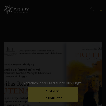
Norėdami peržiūrėti turite prisijungti
Prisijungti
Registruotis