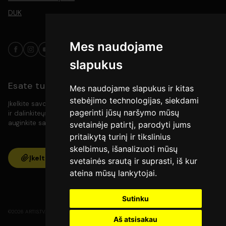
DUK
Mes naudojame
slapukus
Esate turinio kūrėjas?
Mes naudojame slapukus ir kitas
stebėjimo technologijas, siekdami
Įkelkite savo video turinį į platformą, pasiekite platesnę auditoriją
pagerinti jūsų naršymo mūsų
ir dalinkiteųs savo kūryba su meno mylėtojais. Kurkite, rodykite ir
auginkite savo bendruomenę vienoje vietoje.
svetainėje patirtį, parodyti jums
pritaikytą turinį ir tikslinius
skelbimus, išanalizuoti mūsų
Įkelti
svetainės srautą ir suprasti, iš kur
ateina mūsų lankytojai.
Sutinku
©2026 ARTIS.TV. Visos teisės yra saugomos.
Aš atsisakau