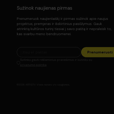
Sužinok naujienas pirmas
Prenumeruok naujienlaiškį ir pirmas sužinok apie naujus
projektus, premjeras ir išskirtinius pasiūlymus. Gauk
atrinktą kultūros turinį tiesiai į savo paštą ir nepraleisk to,
kas svarbu meno bendruomenei.
Prenumeruoti
Sutinku gauti reklaminius pranešimus ir sutinku su
privatumo politika
©2026 ARTIS.TV. Visos teisės yra saugomos.