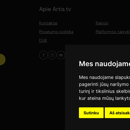
Apie Artis.tv
Kontaktai
Kainos
Privatumo politika
Platformos taisyk
DUK
Mes naudojame
Mes naudojame slapukus
pagerinti jūsų naršymo 
turinį ir tikslinius skel
kur ateina mūsų lankyto
Sutinku
Aš atsisa