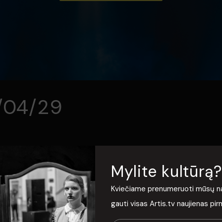
3/04/29
Mylite kultūrą?
Kviečiame prenumeruoti mūsų nauj
gauti visas Artis.tv naujienas pi