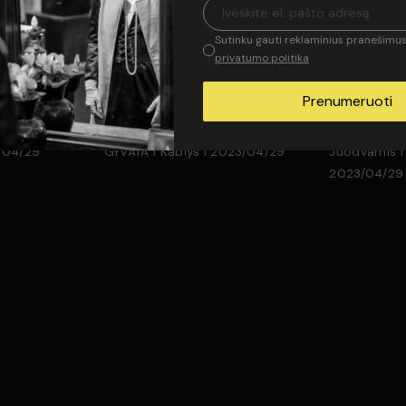
V
Sutinku gauti reklaminius pranešimus 
privatumo politika
Prenumeruoti
3/04/29
GYVATA I Kablys I 2023/04/29
Juodvarnis I
2023/04/29