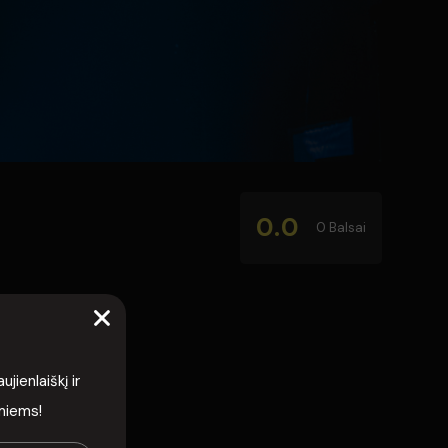
0.0
0 Balsai
ienlaiškį ir
rmiems!