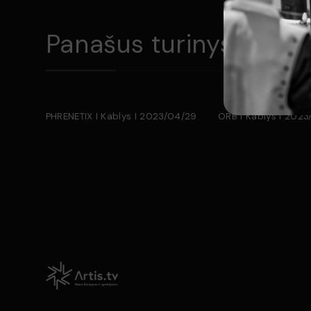
Parašykite komentarą
Panašus turinys
PHRENETIX I Kablys I 2023/04/29
ORB I Kablys I 202
Kategorija :
Metalas
Trukmė :
0val. 42min.
Išleidimo data :
2023
Šalis :
Lietuva
Išsaugoti
Koncerto gamintojas: :
UAB ,,Artis TV"