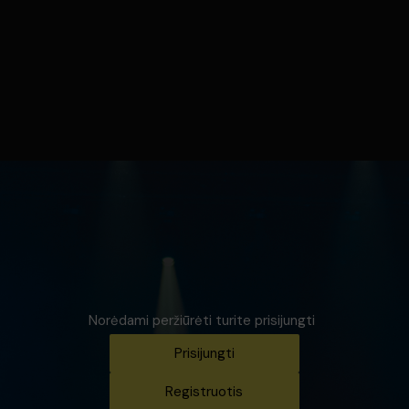
Norėdami peržiūrėti turite prisijungti
Prisijungti
Registruotis