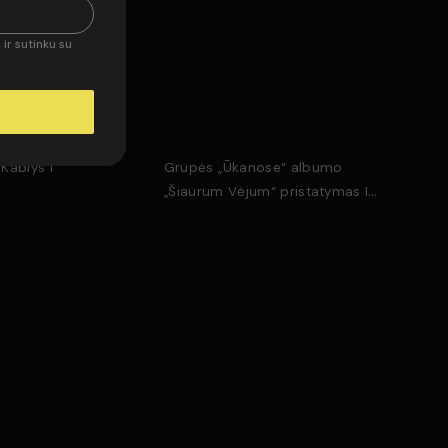
isi komentarai
ir sutinku su
 Kablys I
Grupės ,,Ūkanose“ albumo
,,Šiaurum Vėjum“ pristatymas I
Kablys I 2023/04/29