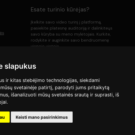
Esate turinio kūrėjas?
Įkelkite savo video turinį į platformą,
pasiekite platesnę auditoriją ir dalinkiteųs
lės
savo kūryba su meno mylėtojais. Kurkite,
rodykite ir auginkite savo bendruomenę
vienoje vietoje.
 slapukus
Įkelti
 ir kitas stebėjimo technologijas, siekdami
mūsų svetainėje patirtį, parodyti jums pritaikytą
bimus, išanalizuoti mūsų svetainės srautą ir suprasti, iš
jai.
kau
Keisti mano pasirinkimus