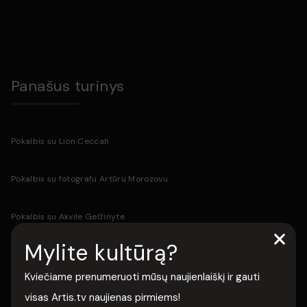
Parašykite komentarą
Panašus turinys
Pokalbis su Lion Ceccah
Pokalbis su fotografu Artūru Morozovu
Pokalbis su Akvile Gelžinyte
Mylite kultūrą?
Pokalbis su drabužių dizainere Agne Kuzmickaite
Kviečiame prenumeruoti mūsų naujienlaiškį ir gauti
Išsaugoti
Pokalbis su drabužių dizainere Rimante Rimgailaite
visas Artis.tv naujienas pirmiems!