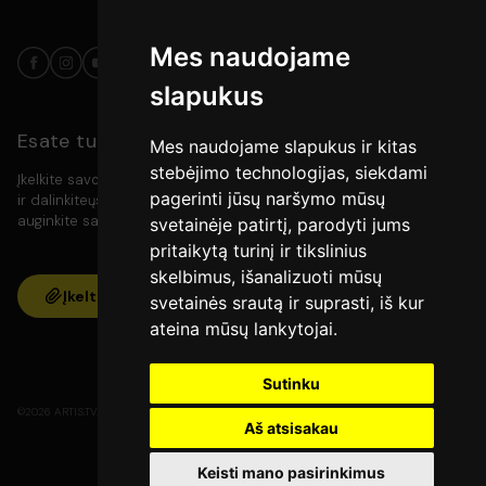
Kalba :
Lietuvių
Kategorija :
Interviu
Mes naudojame
Trukmė :
0val. 44min.
slapukus
Išleidimo data :
2025
Esate turinio kūrėjas?
Mes naudojame slapukus ir kitas
Šalis :
Lietuva
stebėjimo technologijas, siekdami
Įkelkite savo video turinį į platformą, pasiekite platesnę auditoriją
Įrašo gamintojas: :
UAB „Artis TV"
pagerinti jūsų naršymo mūsų
ir dalinkiteųs savo kūryba su meno mylėtojais. Kurkite, rodykite ir
auginkite savo bendruomenę vienoje vietoje.
svetainėje patirtį, parodyti jums
pritaikytą turinį ir tikslinius
skelbimus, išanalizuoti mūsų
Įkelti
svetainės srautą ir suprasti, iš kur
ateina mūsų lankytojai.
Sutinku
©2026 ARTIS.TV. Visos teisės yra saugomos.
Aš atsisakau
Keisti mano pasirinkimus