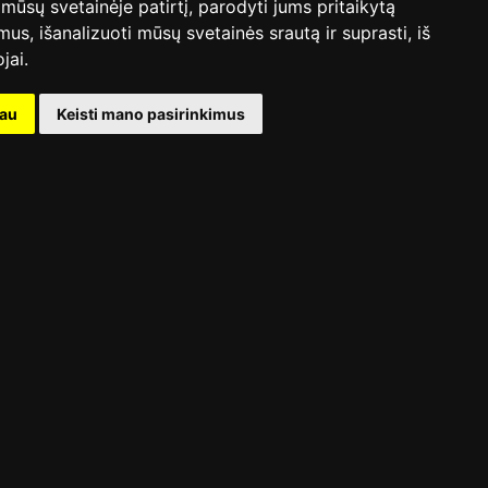
mūsų svetainėje patirtį, parodyti jums pritaikytą
bimus, išanalizuoti mūsų svetainės srautą ir suprasti, iš
jai.
kau
Keisti mano pasirinkimus
es susitikom (After)
Pokalbis su Lion Ceccah