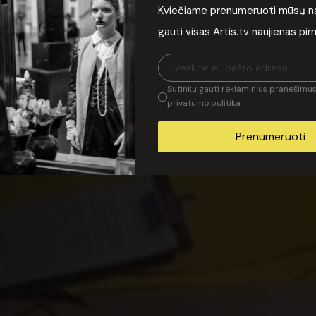
Kviečiame prenumeruoti mūsų nauj
gauti visas Artis.tv naujienas pi
grafu Artūru Morozovu
Sutinku gauti reklaminius pranešimus 
privatumo politika
Prenumeruoti