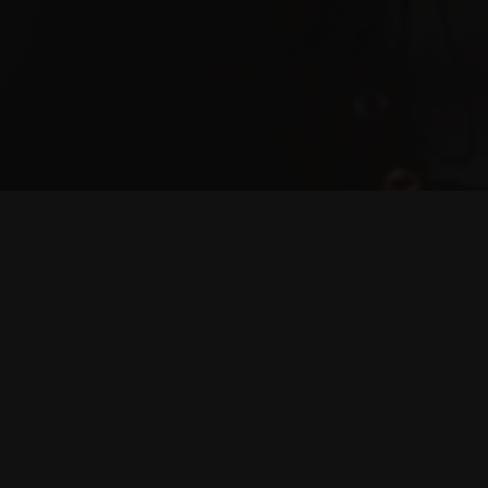
Pokalbis su Akvile Gelžinyte
Pokalbis su fotogra