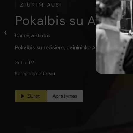
ŽIŪRIMIAUSI
Pokalbis su foto
‹
Dar neįvertintas
Sritis:
TV
Kategorija:
Interviu