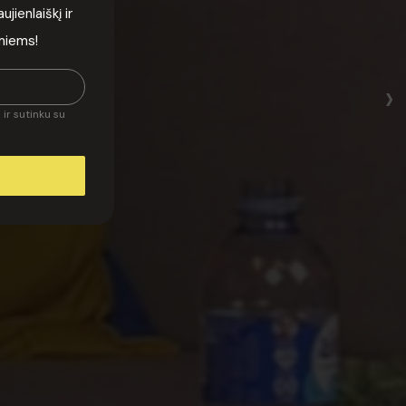
ienlaiškį ir
rmiems!
›
ir sutinku su