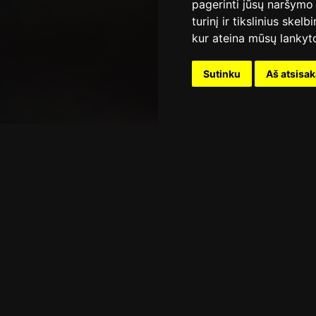
pagerinti jūsų naršymo 
turinį ir tikslinius skel
kur ateina mūsų lankyto
Sutinku
Aš atsisa
Žiūrimiausi
Pradinis
Žiūrimiausi
fu Artūru
Sek paskui mane (Follow Me)
After. Kai m