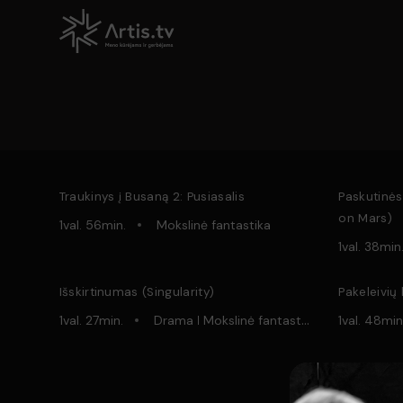
Traukinys į Busaną 2: Pusiasalis
Paskutinės
on Mars)
1val. 56min.
Mokslinė fantastika
1val. 38min
Išskirtinumas (Singularity)
Pakeleivių
1val. 27min.
Drama
Mokslinė fantastika
1val. 48min