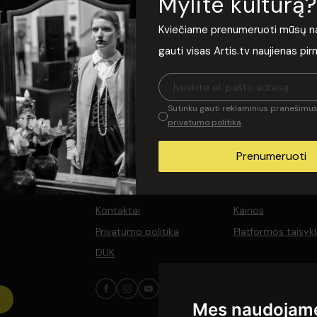
Mylite kultūrą?
Kviečiame prenumeruoti mūsų nauj
gauti visas Artis.tv naujienas pi
Sutinku gauti reklaminius pranešimus 
privatumo politika
Prenumeruoti
Apie Artis.tv
Kontaktai
Kainos
Privatumo politika
Platformos taisyk
DUK
Mes naudojame