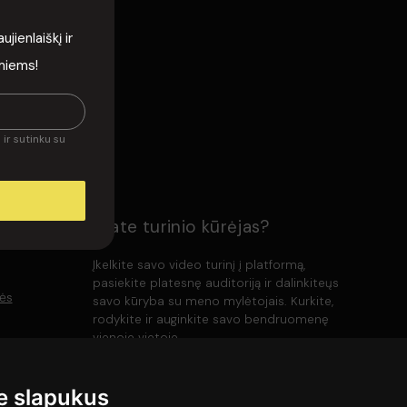
ienlaiškį ir
rmiems!
ir sutinku su
Esate turinio kūrėjas?
Įkelkite savo video turinį į platformą,
pasiekite platesnę auditoriją ir dalinkiteųs
lės
savo kūryba su meno mylėtojais. Kurkite,
rodykite ir auginkite savo bendruomenę
vienoje vietoje.
 slapukus
Įkelti