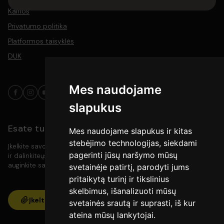
Kainos
Privatumo politika
Platformos taisyklės
DUK
Mes naudojame
slapukus
Esate turinio kūrėjas?
Mes naudojame slapukus ir kitas
stebėjimo technologijas, siekdami
Įkelkite savo video turinį į platformą, pasiekite platesnę auditoriją
pagerinti jūsų naršymo mūsų
ir dalinkiteųs savo kūryba su meno mylėtojais. Kurkite, rodykite ir
auginkite savo bendruomenę vienoje vietoje.
svetainėje patirtį, parodyti jums
pritaikytą turinį ir tikslinius
skelbimus, išanalizuoti mūsų
Įkelti
svetainės srautą ir suprasti, iš kur
ateina mūsų lankytojai.