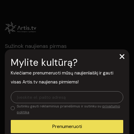
Sužinok naujienas pirmas
Prenumeruok naujienlaiškį ir pirmas sužinok apie naujus projektus,
Mylite kultūrą?
premjeras ir išskirtinius pasiūlymus. Gauk atrinktą kultūros turinį
tiesiai į savo paštą ir nepraleisk to, kas svarbu meno
Kviečiame prenumeruoti mūsų naujienlaiškį ir gauti
bendruomenei.
visas Artis.tv naujienas pirmiems!
Prenumeruoti
Sutinku gauti reklaminius pranešimus ir sutinku su
privatumo
Sutinku gauti reklaminius pranešimus ir sutinku su
privatumo politika
politika
Apie Artis.tv
Prenumeruoti
Kontaktai