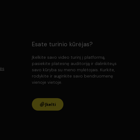
Esate turinio kūrėjas?
Įkelkite savo video turinį į platformą,
pasiekite platesnę auditoriją ir dalinkiteųs
lės
savo kūryba su meno mylėtojais. Kurkite,
rodykite ir auginkite savo bendruomenę
vienoje vietoje.
Įkelti