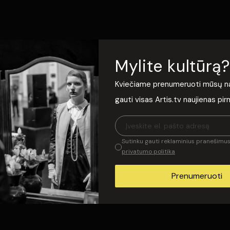
V
Mylite kultūrą?
Kviečiame prenumeruoti mūsų nauj
gauti visas Artis.tv naujienas pi
valis | Tango
MIDSUMMER VILNIUS: „Future
MUZIKA LAISV
dnikovaitė su
Cello" | 2023/07/18
Mažintas
Sutinku gauti reklaminius pranešimus 
privatumo politika
Prenumeruoti