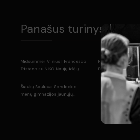
Parašykite komentarą
Panašus turinys
Midsummer Vilnius | Francesco
Palangos Parko festi
Tristano su NIKO Naujų idėjų
Piazzolla | Ieva Pru
kameriniu orkestru | 2023/07/26
4Tango | 2023/08/11
Šiaulių Sauliaus Sondeckio
menų gimnazijos jaunųjų
smuikininkų koncertas
Išsaugoti