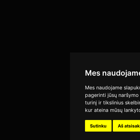
Mes naudojame
Mes naudojame slapukus
pagerinti jūsų naršymo 
turinį ir tikslinius skel
kur ateina mūsų lankyto
Sutinku
Aš atsisa