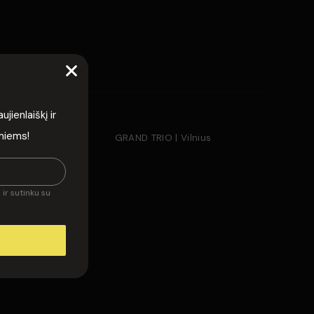
isi komentarai
ienlaiškį ir
rmiems!
EI | Darius
GRAND TRIO | Vilnius
ir sutinku su