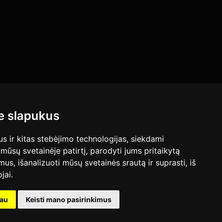
 slapukus
 ir kitas stebėjimo technologijas, siekdami
mūsų svetainėje patirtį, parodyti jums pritaikytą
bimus, išanalizuoti mūsų svetainės srautą ir suprasti, iš
jai.
kau
Keisti mano pasirinkimus