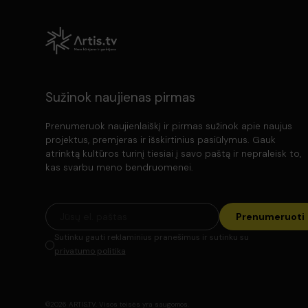
Sužinok naujienas pirmas
Prenumeruok naujienlaiškį ir pirmas sužinok apie naujus
projektus, premjeras ir išskirtinius pasiūlymus. Gauk
atrinktą kultūros turinį tiesiai į savo paštą ir nepraleisk to,
kas svarbu meno bendruomenei.
Prenumeruoti
Sutinku gauti reklaminius pranešimus ir sutinku su
privatumo politika
©2026 ARTIS.TV. Visos teisės yra saugomos.