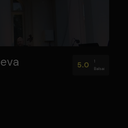
Ieva
1
5.0
Balsai