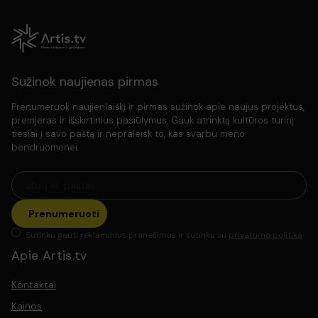
Trukmė :
0val. 10min.
Išleidimo data :
2023
Šalis :
Lietuva
Įrašo gamintojas: :
UAB „Artis TV"
Sužinok naujienas pirmas
Prenumeruok naujienlaiškį ir pirmas sužinok apie naujus projektus,
premjeras ir išskirtinius pasiūlymus. Gauk atrinktą kultūros turinį
tiesiai į savo paštą ir nepraleisk to, kas svarbu meno
bendruomenei.
Prenumeruoti
Sutinku gauti reklaminius pranešimus ir sutinku su
privatumo politika
Apie Artis.tv
Kontaktai
Kainos