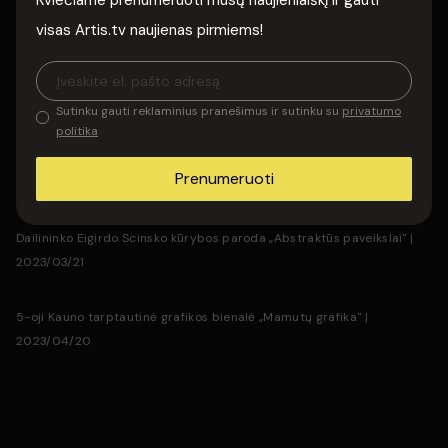
Visi komentarai
Kviečiame prenumeruoti mūsų naujienlaiškį ir gauti
Manto Daujoto tapybos paroda „Iškvėpti" | 2024/05/08
visas Artis.tv naujienas pirmiems!
Menininko Arūno Rutkaus paroda „Du veidai" | 2023/09/22
Sutinku gauti reklaminius pranešimus ir sutinku su
privatumo
Vilniaus Džiunglės | Denio Vėjo fotografijų paroda | 2023/08/10
politika
Prenumeruoti
Martyno Gedimino paroda | X Putoja | 2023/09/11
Dailininko Eigirdo Scinsko kūrybos paroda „Abstraktūs paveikslai" |
2023/03/21
5-oji Kauno tarptautinė grafikos bienalė „Mamutų grafika" |
2023/04/20
Kalba :
Lietuvių
Kategorija :
Vizualieji menai