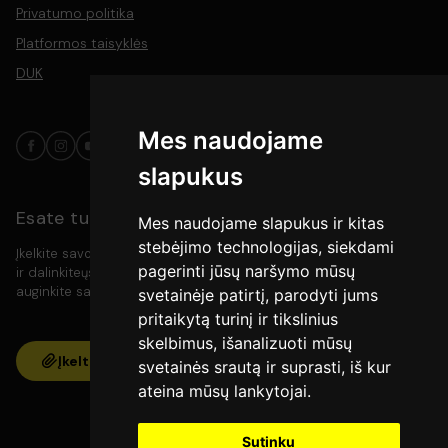
Privatumo politika
Platformos taisyklės
DUK
Mes naudojame
slapukus
Esate turinio kūrėjas?
Mes naudojame slapukus ir kitas
stebėjimo technologijas, siekdami
Įkelkite savo video turinį į platformą, pasiekite platesnę auditoriją
pagerinti jūsų naršymo mūsų
ir dalinkiteųs savo kūryba su meno mylėtojais. Kurkite, rodykite ir
auginkite savo bendruomenę vienoje vietoje.
svetainėje patirtį, parodyti jums
pritaikytą turinį ir tikslinius
skelbimus, išanalizuoti mūsų
Įkelti
svetainės srautą ir suprasti, iš kur
ateina mūsų lankytojai.
Sutinku