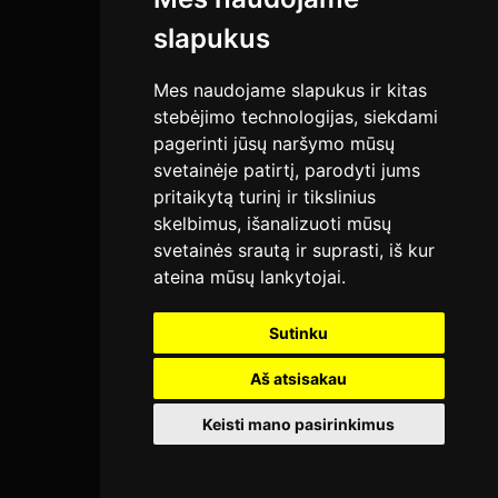
slapukus
Esate turinio kūrėjas?
Mes naudojame slapukus ir kitas
stebėjimo technologijas, siekdami
Įkelkite savo video turinį į platformą, pasiekite platesnę auditoriją
pagerinti jūsų naršymo mūsų
ir dalinkiteųs savo kūryba su meno mylėtojais. Kurkite, rodykite ir
auginkite savo bendruomenę vienoje vietoje.
svetainėje patirtį, parodyti jums
pritaikytą turinį ir tikslinius
skelbimus, išanalizuoti mūsų
Įkelti
svetainės srautą ir suprasti, iš kur
ateina mūsų lankytojai.
Sutinku
©2026 ARTIS.TV. Visos teisės yra saugomos.
Aš atsisakau
Keisti mano pasirinkimus