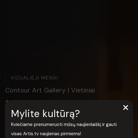
VIZUALIEJI MENAI
Contour Art Gallery | Vietiniai
5.0
Mylite kultūrą?
Sritis:
Menai
Kviečiame prenumeruoti mūsų naujienlaiškį ir gauti
Kategorija:
Vizualieji menai
visas Artis.tv naujienas pirmiems!