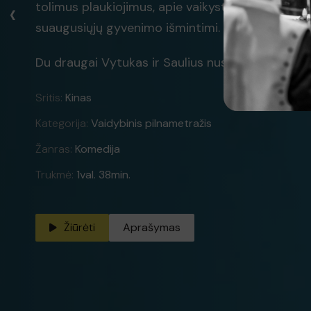
‹
tolimus plaukiojimus, apie vaikystės romantiką, s
suaugusiųjų gyvenimo išmintimi.
Du draugai Vytukas ir Saulius nusprendžia keliauti 
Sritis:
Kinas
Kategorija:
Vaidybinis pilnametražis
Žanras:
Komedija
Trukmė:
1val. 38min.
Žiūrėti
Aprašymas