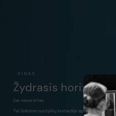
KINAS
Žydrasis horizonta
Dar neįvertintas
Tai linksma nuotykių komedija apie berniūkščius, 