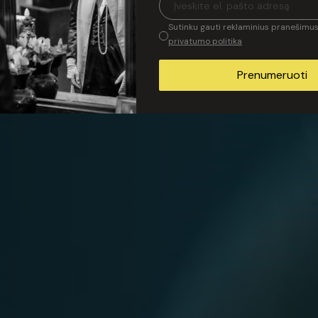
usidūrusią su tikrove ir ne visada patrauklia
Sutinku gauti reklaminius pranešimus 
privatumo politika
iki...
Prenumeruoti