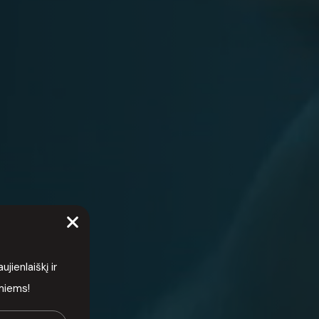
ienlaiškį ir
rmiems!