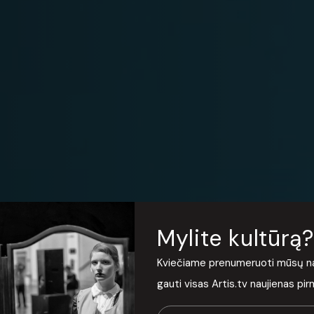
s
Mylite kultūrą?
Kviečiame prenumeruoti mūsų nauj
gauti visas Artis.tv naujienas pi
svajojančius patekti į jūrininkų mokyklą ir