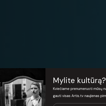
Mylite kultūrą?
lkame mieste
Kviečiame prenumeruoti mūsų nauj
gauti visas Artis.tv naujienas pi