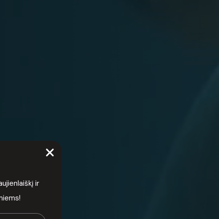
ienlaiškį ir
rmiems!