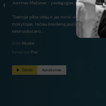
‹
Justinas Mažūnas - pedagogas, pantomimos teatro
"Galvoje pilna idėjų ir jas norisi vienokia ar kitoki
mokytojas, tačiau kasdieną jaučiu kaip kūryba ir
nesiruo&scaro...
Sritis:
Muzika
Kategorija:
Pop
Žiūrėti
Aprašymas