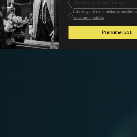
 aktorius, dainų kūrėjas ir atlikėjas.
Sutinku gauti reklaminius pranešimus 
privatumo politika
a forma paleisti į platųjį pasaulį. Esu istorijos
 menas glemžiasi mane vis labiau ir
Prenumeruoti