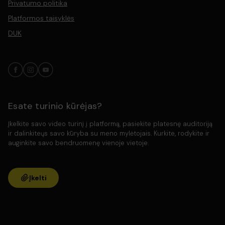
Privatumo politika
Platformos taisyklės
DUK
Esate turinio kūrėjas?
Įkelkite savo video turinį į platformą, pasiekite platesnę auditoriją
ir dalinkiteųs savo kūryba su meno mylėtojais. Kurkite, rodykite ir
auginkite savo bendruomenę vienoje vietoje.
Įkelti