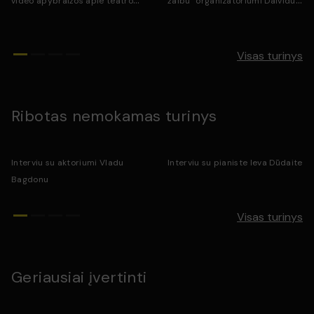
video apybraižos apie teatro
žaibu“ organizatoriumi Daividu
vaikams kūrėjus. Giedrė
Kurliu
Zaščižinskaitė-Keblienė ir
Donatas Bakėjus
Visas turinys
Ribotas nemokamas turinys
Interviu su aktoriumi Vladu
Interviu su pianiste Ieva Dūdaite
Bagdonu
Visas turinys
Geriausiai įvertinti