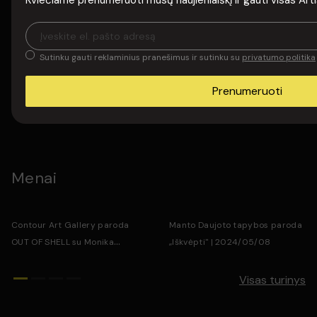
Kviečiame prenumeruoti mūsų naujienlaiškį ir gauti visas Arti
Muzika
Sutinku gauti reklaminius pranešimus ir sutinku su
privatumo politika
Saulius Petreikis | Saulės muzika
„Triuka” | Saulės muzika |
| 2023/11/09-11
2023/11/09-11
Prenumeruoti
Visas turinys
Menai
Contour Art Gallery paroda
Manto Daujoto tapybos paroda
OUT OF SHELL su Monika
„Iškvėpti" | 2024/05/08
Furmana ir Diana Remeikytė |
2024/01/11
Visas turinys