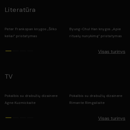
Literatūra
Peter Frankopan knygos „Šilko
Byung-Chul Han knygos „Apie
keliai“ pristatymas
ritualų nunykimą“ pristatymas
Visas turinys
TV
Pokalbis su drabužių dizainere
Pokalbis su drabužių dizainere
Agne Kuzmickaite
Rimante Rimgailaite
Visas turinys