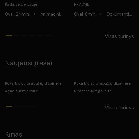
Kadaise Lietuvoje
PRASMĖ
0val. 24min.
Trumpametražiai
Animaciniai
Lietuviški
Lietuviški
0val. 8min.
Dokumentiniai
Visas turinys
Naujausi įrašai
Pokalbis su drabužių dizainere
Pokalbis su drabužių dizainere
Agne Kuzmickaite
Rimante Rimgailaite
Visas turinys
Kinas