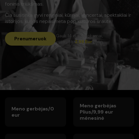
foninis triukšmas.
Čia susitinka gyvi renginiai, kūrėjai, koncertai, spektakliai ir
istorijos, kurios nepasimeta pop kultūros sraute.
Gauk 14 d. nemokamai,
Prenumeruok
vėliau tik
2,99 Eur
/mėn.
Meno gerbėjas
Meno gerbėjas/0
Plius/9,99 eur
eur
mėnesinė