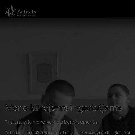
Meno kūrėjams ir gerbėjams
Prisijunk prie meno gerbėjų bendruomenės.
Artis.tv — erdvė žmonėms, kuriems menas yra daugiau nei